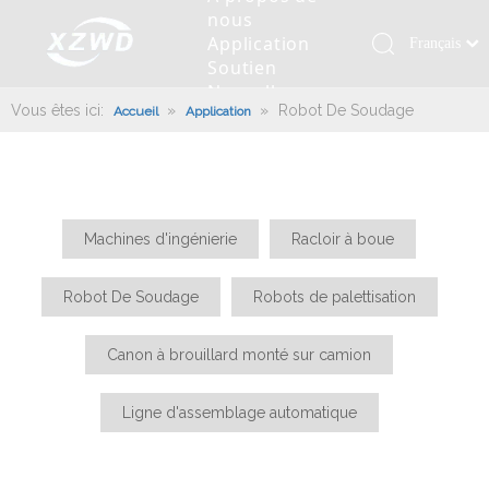
nous
Application
Français
Soutien
Қазақша
Nouvelles
românesc
Vous êtes ici:
»
»
Robot De Soudage
Accueil
Application
Contactez
nous
Türk dili
Roulement pivotant
Profil de la société
Machines d'ingénierie
Installation de roulement
Anneaux de pivotement
Tiếng Việt
Slew Drive
L'histoire
Racloir à boue
Entretien du roulement
Entraînements de rotation
한국어
Capacité de production
Machine de remplissage
Section de roulement
Culture d'entreprise
日本語
Machines d'ingénierie
Racloir à boue
Italiano
Équipements de test
Robot De Soudage
Fabrication
Nouvelles de l'industrie
Robot De Soudage
Robots de palettisation
Deutsch
Contrôle de qualité
Canon à brouillard monté sur camion
Télécharger
Português
Canon à brouillard monté sur camion
Certificat
Ligne d'assemblage automatique
Español
Pусский
Robots de palettisation
Ligne d'assemblage automatique
العربية
English