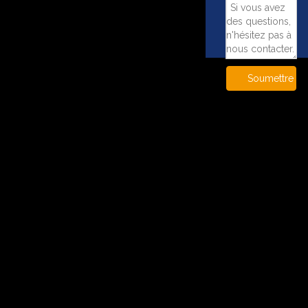
Soumettre
~!phoenix_var0!~
2022-10-31
~!phoenix_var0!~