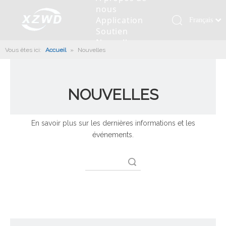
nous
Application
Français
Soutien
Қазақша
Nouvelles
Vous êtes ici:
Accueil
»
Nouvelles
românesc
Contactez
nous
Türk dili
Roulement pivotant
Profil de la société
Machines d'ingénierie
Installation de roulement
Anneaux de pivotement
Tiếng Việt
Slew Drive
L'histoire
Racloir à boue
Entretien du roulement
Entraînements de rotation
NOUVELLES
한국어
Capacité de production
Machine de remplissage
Section de roulement
Culture d'entreprise
日本語
En savoir plus sur les dernières informations et les
Italiano
Équipements de test
Robot De Soudage
Fabrication
Nouvelles de l'industrie
événements.
Deutsch
Contrôle de qualité
Canon à brouillard monté sur camion
Télécharger
Português
recherche
Certificat
Ligne d'assemblage automatique
Español
Pусский
Robots de palettisation
العربية
English