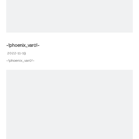
~!phoenix_var0!~
2022-11-19
~!phoenix_var0!~