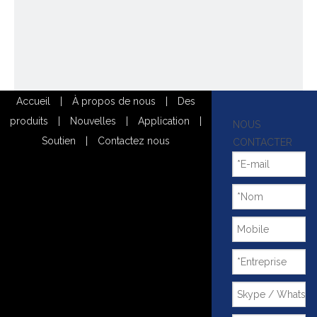
Accueil
|
À propos de nous
|
Des
produits
|
Nouvelles
|
Application
|
NOUS
Soutien
|
Contactez nous
CONTACTER
Calcul du traitement thermique
2022-10-31
Les technologies liées au roulement de ballon: l'extinction des engrenages
et les voies de course du roulement d'allocation peut assurer efficacement
la durée de vie du roulement de balle et améliorer la fiabilité. Il s'agit de
l'une des technologies de traitement thermique les plus courantes pour
les roulements d'allumage.