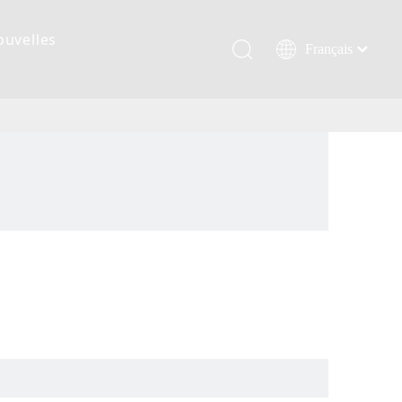
ouvelles
Français
Қазақша
românesc
Türk dili
Tiếng Việt
한국어
日本語
Italiano
Deutsch
Português
Español
Pусский
العربية
English