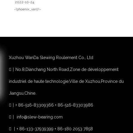
2022-10-24
~!phoenix_var0!~
Xuzhou WanDa Slewing Roulement Co., Ltd
丨
No.8,Dianchang North Road,Zone de développement

industriel de haute technologie,Ville de Xuzhou,Province du
Jiangsu,Chine.
丨
+ 86-516-83309366 + 86-516-83303986

丨
info@slew-bearing.com

丨
+ 86-133-37939399 + 86-180 2053 7858
