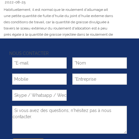
2022-08-25
Habituellement, il est normal que le roulement d'allumage ait
une petite quantité de fuite d'huile du joint d'huile externe dans
des conditions de travail, car la quantité de graisse divulguée à
travers le sceau extérieur du roulement d'allocation est à peu
près égale à la quantité de graisse injectée dans le roulement de
balle (www.slew-
NOUS CONTACTER