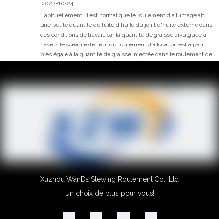
2022-10-24
Habituellement, il est normal que le roulement d'allumage ait
une petite quantité de fuite d'huile du joint d'huile externe dans
des conditions de travail, car la quantité de graisse divulguée à
travers le sceau extérieur du roulement d'allocation est à peu
près égale à la quantité de graisse injectée dans le roulement de
balle (www.slew-
Xuzhou WanDa Slewing Roulement Co., Ltd
Un choix de plus pour vous!