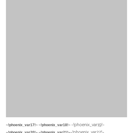
~!phoenix_var19!~
~!phoenix_var17!~
~!phoenix_var18!~
~!phoenix_var22!~
~!phoenix_var20!~
~!phoenix_var21!~