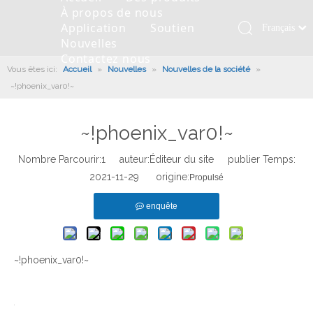
À propos de nous
Application
Soutien
Français
Nouvelles
Қазақша
Contactez nous
Vous êtes ici:
Accueil
»
Nouvelles
»
Nouvelles de la société
»
românesc
~!phoenix_var0!~
Türk dili
Roulement pivotant
Profil de la société
Machines d'ingénierie
Installation de roulement
Anneaux de pivotement
Tiếng Việt
Slew Drive
L'histoire
Racloir à boue
Entretien du roulement
Entraînements de rotation
~!phoenix_var0!~
한국어
Capacité de production
Machine de remplissage
Section de roulement
Culture d'entreprise
日本語
Nombre Parcourir:
1
auteur:Éditeur du site publier Temps:
Italiano
Équipements de test
Robot De Soudage
Fabrication
Nouvelles de l'industrie
2021-11-29 origine:
Propulsé
Deutsch
Contrôle de qualité
Canon à brouillard monté sur camion
Télécharger
enquête
Português
Certificat
Ligne d'assemblage automatique
Español
Pусский
Robots de palettisation
~!phoenix_var0!~
العربية
English