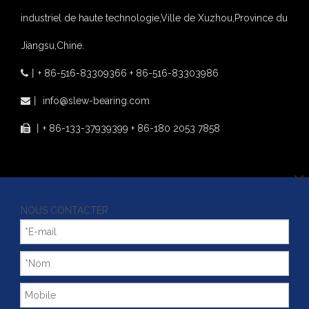
industriel de haute technologie,Ville de Xuzhou,Province du
Jiangsu,Chine.
丨
+ 86-516-83309366 + 86-516-83303986

丨
info@slew-bearing.com

丨
+ 86-133-37939399 + 86-180 2053 7858

NOUS CONTACTER