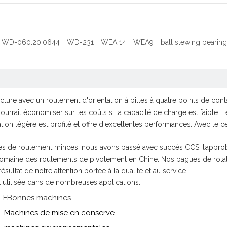
WD-060.20.0644
WD-231
WEA 14
WEA9
ball slewing bearing
re avec un roulement d'orientation à billes à quatre points de contact
ourrait économiser sur les coûts si la capacité de charge est faible. 
on légère est profilé et offre d'excellentes performances. Avec le ce
ues de roulement minces, nous avons passé avec succès CCS, l’approb
aine des roulements de pivotement en Chine. Nos bagues de rotation 
ésultat de notre attention portée à la qualité et au service.
 utilisée dans de nombreuses applications:
.
F
Bonnes machines
achines de mise en conserve