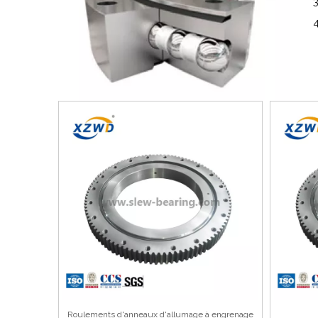
3. m
4. s
Roulements d'anneaux d'allumage à engrenage