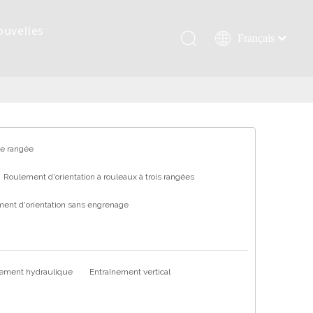
ouvelles
Français
Қазақша
românesc
Türk dili
Tiếng Việt
한국어
ne rangée
日本語
Roulement d'orientation à rouleaux à trois rangées
Italiano
Deutsch
ent d'orientation sans engrenage
Português
Español
Pусский
nement hydraulique
Entraînement vertical
العربية
English