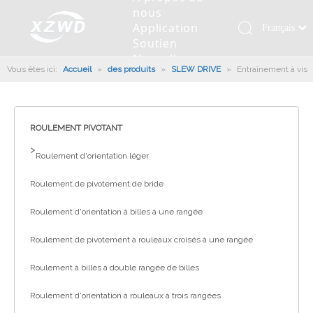
nous
Application
Français
Soutien
Қазақша
Nouvelles
Vous êtes ici:
Accueil
»
des produits
»
SLEW DRIVE
»
Entraînement à vis
românesc
Contactez
sans fin
nous
Türk dili
Roulement pivotant
Profil de la société
Machines d'ingénierie
Installation de roulement
Anneaux de pivotement
Tiếng Việt
Slew Drive
L'histoire
Racloir à boue
Entretien du roulement
Entraînements de rotation
ROULEMENT PIVOTANT
한국어
Capacité de production
Machine de remplissage
Section de roulement
Culture d'entreprise
>
日本語
Roulement d'orientation léger
Italiano
Équipements de test
Robot De Soudage
Fabrication
Nouvelles de l'industrie
Roulement de pivotement de bride
Deutsch
Contrôle de qualité
Canon à brouillard monté sur camion
Télécharger
Português
Roulement d'orientation à billes à une rangée
Certificat
Ligne d'assemblage automatique
Español
Roulement de pivotement à rouleaux croisés à une rangée
Pусский
Robots de palettisation
Roulement à billes à double rangée de billes
العربية
English
Roulement d'orientation à rouleaux à trois rangées