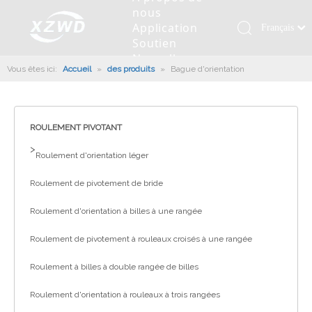
nous
Application
Français
Soutien
Қазақша
Nouvelles
Vous êtes ici:
Accueil
»
des produits
»
Bague d'orientation
românesc
Contactez
nous
Türk dili
Roulement pivotant
Profil de la société
Machines d'ingénierie
Installation de roulement
Anneaux de pivotement
Tiếng Việt
Slew Drive
L'histoire
Racloir à boue
Entretien du roulement
Entraînements de rotation
ROULEMENT PIVOTANT
한국어
Capacité de production
Machine de remplissage
Section de roulement
Culture d'entreprise
>
日本語
Roulement d'orientation léger
Italiano
Équipements de test
Robot De Soudage
Fabrication
Nouvelles de l'industrie
Roulement de pivotement de bride
Deutsch
Contrôle de qualité
Canon à brouillard monté sur camion
Télécharger
Português
Roulement d'orientation à billes à une rangée
Certificat
Ligne d'assemblage automatique
Español
Roulement de pivotement à rouleaux croisés à une rangée
Pусский
Robots de palettisation
Roulement à billes à double rangée de billes
العربية
English
Roulement d'orientation à rouleaux à trois rangées