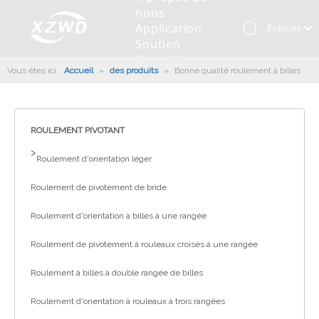
nous
Application
Français
Soutien
Қазақша
Nouvelles
Vous êtes ici:
Accueil
»
des produits
»
Bonne qualité roulement à billes
românesc
Contactez
nous
Türk dili
Roulement pivotant
Profil de la société
Machines d'ingénierie
Installation de roulement
Anneaux de pivotement
Tiếng Việt
Slew Drive
L'histoire
Racloir à boue
Entretien du roulement
Entraînements de rotation
ROULEMENT PIVOTANT
한국어
Capacité de production
Machine de remplissage
Section de roulement
Culture d'entreprise
>
日本語
Roulement d'orientation léger
Italiano
Équipements de test
Robot De Soudage
Fabrication
Nouvelles de l'industrie
Roulement de pivotement de bride
Deutsch
Contrôle de qualité
Canon à brouillard monté sur camion
Télécharger
Português
Roulement d'orientation à billes à une rangée
Certificat
Ligne d'assemblage automatique
Español
Roulement de pivotement à rouleaux croisés à une rangée
Pусский
Robots de palettisation
Roulement à billes à double rangée de billes
العربية
English
Roulement d'orientation à rouleaux à trois rangées