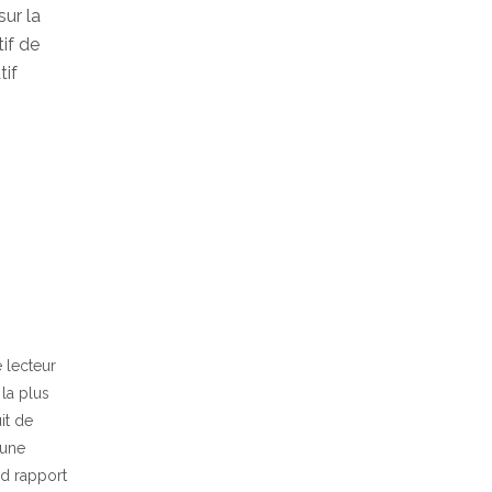
sur la
if de
tif
e lecteur
 la plus
it de
 une
nd rapport