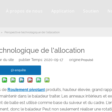
À propos de nous
Application
Soutien
N
»
Perspective technologique de l'allocation
chnologique de l'allocation
r du site publier Temps: 2020-09-17 origine:
Propulsé
enquête
s de
produits, hauteur élevée, grand rapp
Roulement pivotant
à maintenir dans le
baladeur
traiter. Les anneaux intérieurs et ex
nt de balle est utilisé comme base du suiveur et du cadre. L'e
ément, donc le
baladeur
Peut non seulement réaliser une rotat