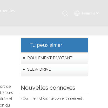
ouvelles
Français
Қазақша
românesc
Türk dili
Tiếng Việt
Tu peux aimer
한국어
日本語
ROULEMENT PIVOTANT
Italiano
SLEW DRIVE
Deutsch
Português
Español
ort de
Nouvelles connexes
Pусский
térieurs
العربية
Comment choisir le bon entraînement de rotation?
ntrée et
English
ion du