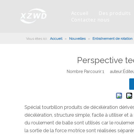
Accueil
Des produits
Contactez nous
Vous êtes ici:
Accueil
»
Nouvelles
»
Entraînement de rotation
Roulement pivotant
Profil de la société
Machines d'ingénierie
Installation de roulement
Anneaux de pivotement
Slew Drive
L'histoire
Racloir à boue
Entretien du roulement
Entraînements de rotation
Perspective te
Capacité de production
Machine de remplissage
Section de roulement
Culture d'entreprise
Nombre Parcourir:
1
auteur:Éditeu
Équipements de test
Robot De Soudage
Fabrication
Nouvelles de l'industrie
Contrôle de qualité
Canon à brouillard monté sur camion
Télécharger
Certificat
Ligne d'assemblage automatique
Spécial
tourbillon
produits de décélération dérivé
Robots de palettisation
décélération, structure simple, facile à utiliser et 
du roulement de balle sont utilisés car le rouleme
la sortie de la force motrice sont réalisées sépar