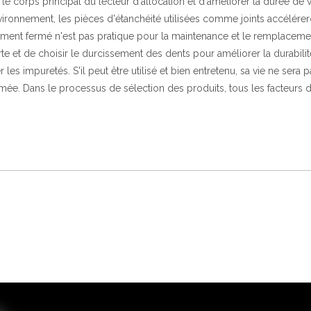
 corps principal du lecteur d'allocation et d'améliorer la durée de v
vironnement, les pièces d'étanchéité utilisées comme joints accélérer
nement fermé n'est pas pratique pour la maintenance et le remplacem
erte et de choisir le durcissement des dents pour améliorer la durabilit
 les impuretés. S'il peut être utilisé et bien entretenu, sa vie ne sera p
mée. Dans le processus de sélection des produits, tous les facteurs 