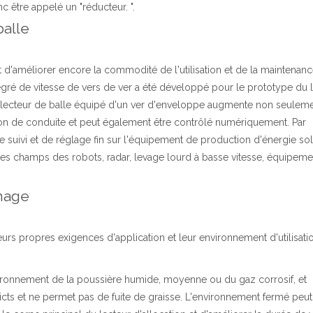
 être appelé un "réducteur. ".
balle
 et d'améliorer encore la commodité de l'utilisation et de la maintenan
égré de vitesse de vers de ver a été développé pour le prototype du 
e lecteur de balle équipé d'un ver d'enveloppe augmente non seuleme
on de conduite et peut également être contrôlé numériquement. Par
de suivi et de réglage fin sur l'équipement de production d'énergie sol
s les champs des robots, radar, levage lourd à basse vitesse, équipem
umage
leurs propres exigences d'application et leur environnement d'utilisati
nvironnement de la poussière humide, moyenne ou du gaz corrosif, et
cts et ne permet pas de fuite de graisse. L'environnement fermé peut