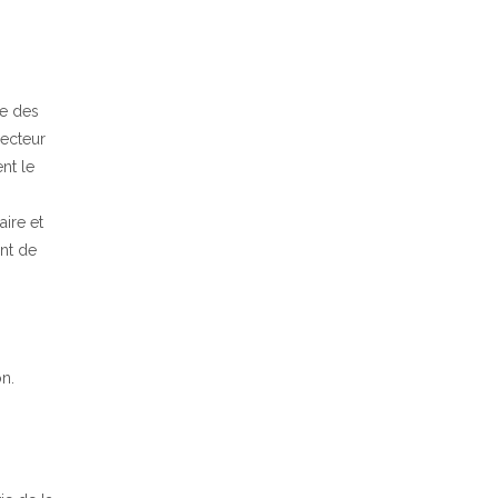
ce des
lecteur
nt le
aire et
ent de
on.