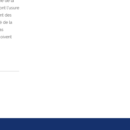
ie de la
ont l'usure
ent des
é de la
as
doivent