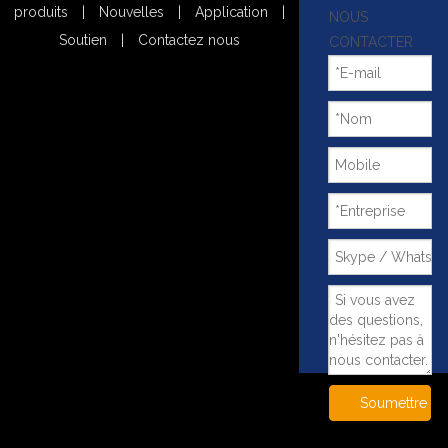
produits
|
Nouvelles
|
Application
|
NOUS
Soutien
|
Contactez nous
CONTACTER
Chine Vente chaude du boîtier ci-
~!phoenix_var0!~
joint Small Precision Snuwing
Drive SE3 pour le suivi solaire
Ajouter au panier
Ajouter au panier
Soumettre