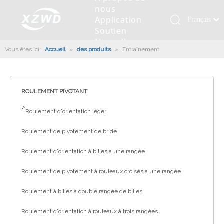
nous
Application
Français
Soutien
Қазақша
Nouvelles
Vous êtes ici:
Accueil
»
des produits
»
Entraînement
românesc
Contactez
nous
Türk dili
Roulement pivotant
Profil de la société
Machines d'ingénierie
Installation de roulement
Anneaux de pivotement
Tiếng Việt
Slew Drive
L'histoire
Racloir à boue
Entretien du roulement
Entraînements de rotation
ROULEMENT PIVOTANT
한국어
Capacité de production
Machine de remplissage
Section de roulement
Culture d'entreprise
>
日本語
Roulement d'orientation léger
Italiano
Équipements de test
Robot De Soudage
Fabrication
Nouvelles de l'industrie
Roulement de pivotement de bride
Deutsch
Contrôle de qualité
Canon à brouillard monté sur camion
Télécharger
Português
Roulement d'orientation à billes à une rangée
Certificat
Ligne d'assemblage automatique
Español
Roulement de pivotement à rouleaux croisés à une rangée
Pусский
Robots de palettisation
Roulement à billes à double rangée de billes
العربية
English
Roulement d'orientation à rouleaux à trois rangées