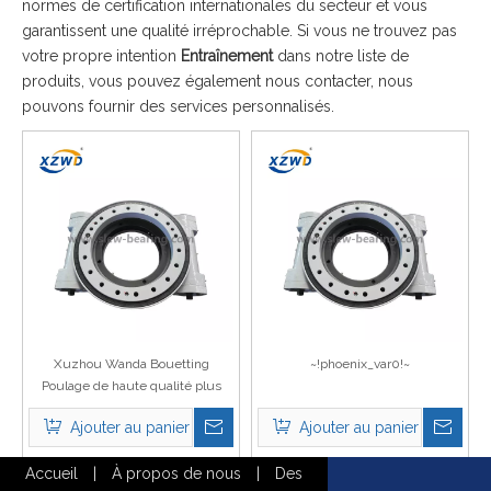
normes de certification internationales du secteur et vous
garantissent une qualité irréprochable. Si vous ne trouvez pas
votre propre intention
Entraînement
dans notre liste de
produits, vous pouvez également nous contacter, nous
pouvons fournir des services personnalisés.
Xuzhou Wanda Bouetting
~!phoenix_var0!~
Poulage de haute qualité plus
populaire Slew Drive Worm Gear
Ajouter au panier
Ajouter au panier
Snuwing Drive WEA14 avec
moteur hydraulique
Accueil
|
À propos de nous
|
Des