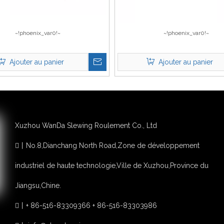
~!phoenix_var0!~
~!phoenix_var0!~
Ajouter au panier
Ajouter au panier
Xuzhou WanDa Slewing Roulement Co., Ltd
丨
No.8,Dianchang North Road,Zone de développement

industriel de haute technologie,Ville de Xuzhou,Province du
Jiangsu,Chine.
丨
+ 86-516-83309366 + 86-516-83303986
