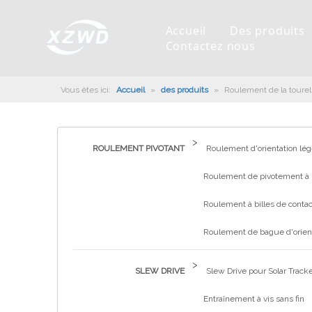
Accueil
Des produits
Contactez nous
Vous êtes ici:
Accueil
»
des produits
»
Roulement de la tourel
Roulement pivotant
Profil de la société
Machines d'ingénierie
Installation de roulement
Anneaux de pivotement
Slew Drive
L'histoire
Racloir à boue
Entretien du roulement
Entraînements de rotation
>
Capacité de production
Machine de remplissage
Section de roulement
Culture d'entreprise
ROULEMENT PIVOTANT
Roulement d'orientation lég
Équipements de test
Robot De Soudage
Fabrication
Nouvelles de l'industrie
Roulement de pivotement à 
Contrôle de qualité
Canon à brouillard monté sur camion
Télécharger
Roulement à billes de contac
Certificat
Ligne d'assemblage automatique
Roulement de bague d'orien
Robots de palettisation
>
SLEW DRIVE
Slew Drive pour Solar Track
Entraînement à vis sans fin