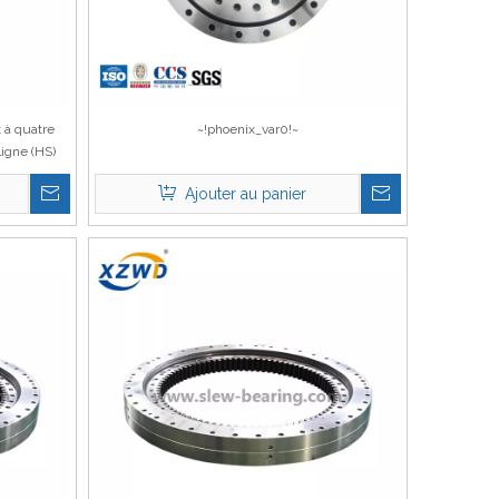
t à quatre
~!phoenix_var0!~
ligne (HS)
à souder
Ajouter au panier