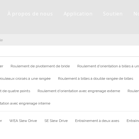
À propos de nous
Application
Soutien
N
le
er
Roulement de pivotement de bride
Roulement d'orientation à billes à u
rouleaux croisés à une rangée
Roulement à billes à double rangée de billes
t de quatre points
Roulement d'orientation avec engrenage externe
Roulem
tation avec engrenage interne
er
WEA Slew Drive
SE Slew Drive
Entraînement à deux axes
Entraî