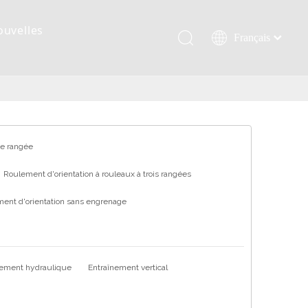
ouvelles
Français
Қазақша
românesc
Türk dili
Tiếng Việt
한국어
ne rangée
日本語
Roulement d'orientation à rouleaux à trois rangées
Italiano
Deutsch
ent d'orientation sans engrenage
Português
Español
Pусский
nement hydraulique
Entraînement vertical
العربية
English