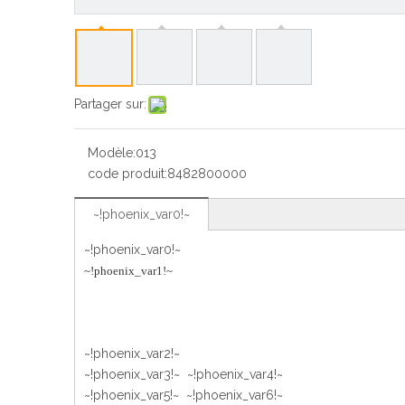
Partager sur:
Modèle:
013
code produit:
8482800000
~!phoenix_var0!~
~!phoenix_var0!~
~!phoenix_var1!~
~!phoenix_var2!~
~!phoenix_var3!~ ~!phoenix_var4!~
~!phoenix_var5!~ ~!phoenix_var6!~