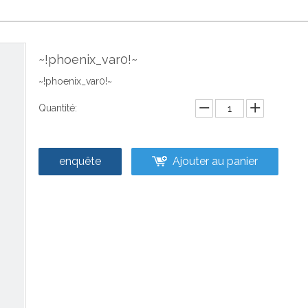
~!phoenix_var0!~
~!phoenix_var0!~
Quantité:
enquête
Ajouter au panier