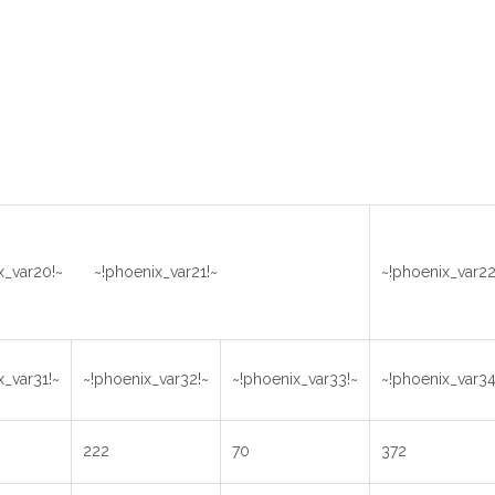
ix_var20!~ ~!phoenix_var21!~
~!phoenix_var2
x_var31!~
~!phoenix_var32!~
~!phoenix_var33!~
~!phoenix_var34
222
70
372