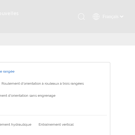
ouvelles
Français
Қазақша
românesc
Türk dili
Tiếng Việt
한국어
日本語
ne rangée
Italiano
Roulement d'orientation à rouleaux à trois rangées
Deutsch
ent d'orientation sans engrenage
Português
Español
Pусский
العربية
nement hydraulique
Entraînement vertical
English