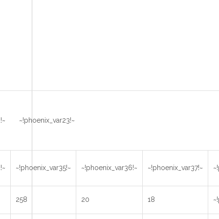
2!~ ~!phoenix_var23!~
!~
~!phoenix_var35!~
~!phoenix_var36!~
~!phoenix_var37!~
~
258
20
18
~