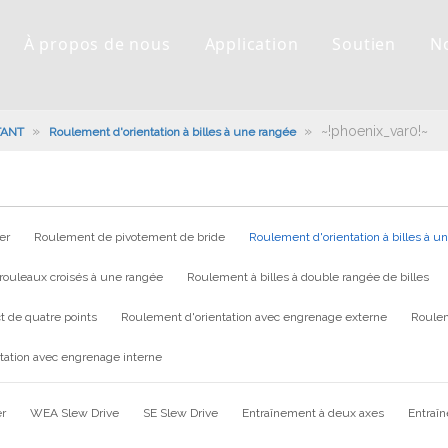
À propos de nous
Application
Soutien
N
»
»
~!phoenix_var0!~
TANT
Roulement d'orientation à billes à une rangée
er
Roulement de pivotement de bride
Roulement d'orientation à billes à u
rouleaux croisés à une rangée
Roulement à billes à double rangée de billes
t de quatre points
Roulement d'orientation avec engrenage externe
Roulem
tation avec engrenage interne
er
WEA Slew Drive
SE Slew Drive
Entraînement à deux axes
Entraî