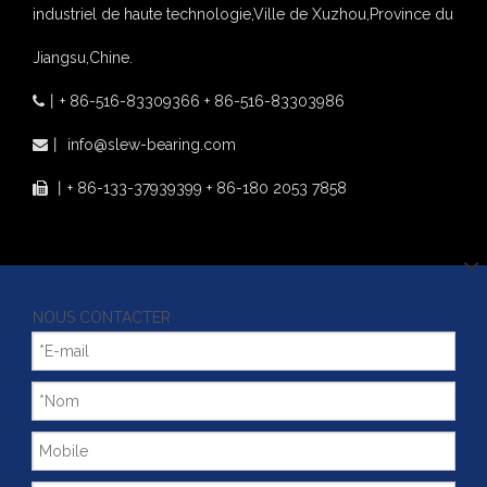
industriel de haute technologie,Ville de Xuzhou,Province du
Jiangsu,Chine.
丨
+ 86-516-83309366 + 86-516-83303986

丨
info@slew-bearing.com

丨
+ 86-133-37939399 + 86-180 2053 7858

NOUS CONTACTER