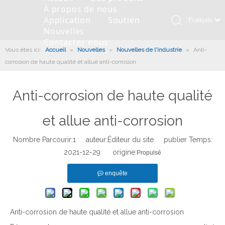
À propos de nous
Application
Soutien
Français
Nouvelles
Қазақша
Contactez nous
Vous êtes ici:
Accueil
»
Nouvelles
»
Nouvelles de l'industrie
»
românesc
Anti-
corrosion de haute qualité et allue anti-corrosion
Türk dili
Roulement pivotant
Profil de la société
Machines d'ingénierie
Installation de roulement
Anneaux de pivotement
Tiếng Việt
Slew Drive
L'histoire
Racloir à boue
Entretien du roulement
Entraînements de rotation
Anti-corrosion de haute qualité
한국어
Capacité de production
Machine de remplissage
Section de roulement
Culture d'entreprise
日本語
et allue anti-corrosion
Italiano
Équipements de test
Robot De Soudage
Fabrication
Nouvelles de l'industrie
Deutsch
Nombre Parcourir:
1
auteur:Éditeur du site publier Temps:
Contrôle de qualité
Canon à brouillard monté sur camion
Télécharger
2021-12-29 origine:
Português
Propulsé
Certificat
Ligne d'assemblage automatique
Español
enquête
Pусский
Robots de palettisation
العربية
English
Anti-corrosion de haute qualité et allue anti-corrosion