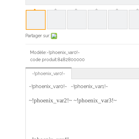
Partager sur:
Modèle:
~!phoenix_var0!~
code produit:
8482800000
~!phoenix_var0!~
~!phoenix_var0!~ ~!phoenix_var1!~
~!phoenix_var2!~
~!phoenix_var3!~