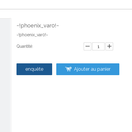
~!phoenix_var0!~
~!phoenix_var0!~
Quantité:
enquête
Ajouter au panier