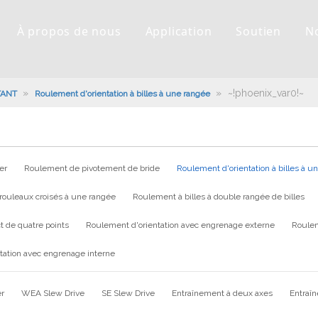
À propos de nous
Application
Soutien
N
»
»
~!phoenix_var0!~
TANT
Roulement d'orientation à billes à une rangée
er
Roulement de pivotement de bride
Roulement d'orientation à billes à u
rouleaux croisés à une rangée
Roulement à billes à double rangée de billes
t de quatre points
Roulement d'orientation avec engrenage externe
Roulem
tation avec engrenage interne
er
WEA Slew Drive
SE Slew Drive
Entraînement à deux axes
Entraî