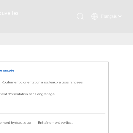
ouvelles
Français
Қазақша
românesc
Türk dili
Tiếng Việt
한국어
日本語
ne rangée
Italiano
Roulement d'orientation à rouleaux à trois rangées
Deutsch
ent d'orientation sans engrenage
Português
Español
Pусский
العربية
nement hydraulique
Entraînement vertical
English