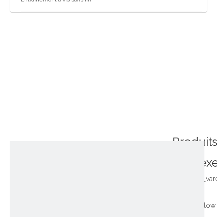
Produit
connex
~!phoenix_var