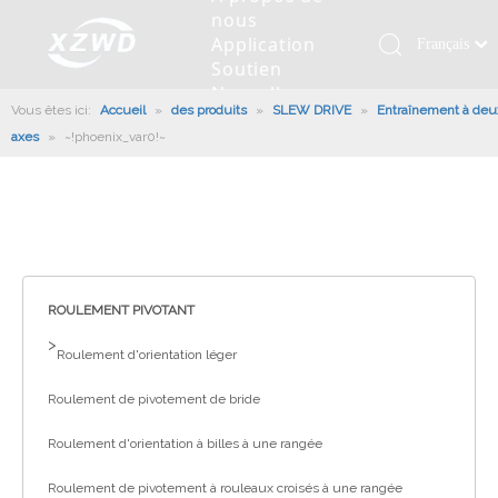
nous
Application
Français
Soutien
Қазақша
Nouvelles
Vous êtes ici:
Accueil
»
des produits
»
SLEW DRIVE
»
Entraînement à deu
românesc
Contactez
axes
»
~!phoenix_var0!~
nous
Türk dili
Roulement pivotant
Profil de la société
Machines d'ingénierie
Installation de roulement
Anneaux de pivotement
Tiếng Việt
Slew Drive
L'histoire
Racloir à boue
Entretien du roulement
Entraînements de rotation
한국어
Capacité de production
Machine de remplissage
Section de roulement
Culture d'entreprise
日本語
Italiano
Équipements de test
Robot De Soudage
Fabrication
Nouvelles de l'industrie
Deutsch
ROULEMENT PIVOTANT
Contrôle de qualité
Canon à brouillard monté sur camion
Télécharger
Português
>
Roulement d'orientation léger
Certificat
Ligne d'assemblage automatique
Español
Roulement de pivotement de bride
Pусский
Robots de palettisation
العربية
Roulement d'orientation à billes à une rangée
English
Roulement de pivotement à rouleaux croisés à une rangée