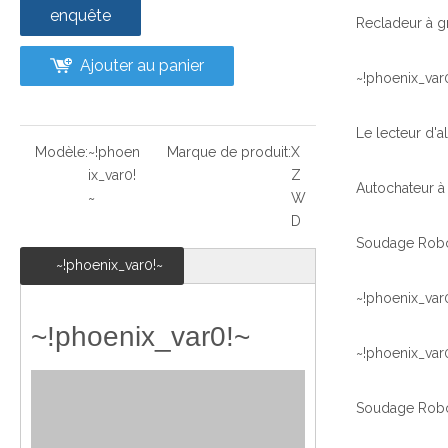
enquête
Ajouter au panier
~!phoenix_var
Modèle:
~!phoen
Marque de produit:
X
ix_var0!
Z
~
W
D
~!phoenix_var0!~
~!phoenix_var
~!phoenix_var0!~
~!phoenix_var