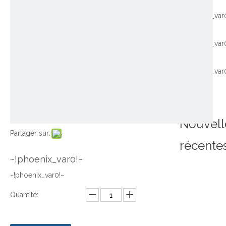
~!phoenix_var
~!phoenix_var
~!phoenix_var
Nouvell
Partager sur:
récente
~!phoenix_var0!~
~!phoenix_var0!~
Quantité: