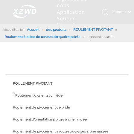
nous
Application
Français
Soutien
Қазақша
Nouvelles
Vous êtes ici:
Accueil
»
des produits
»
ROULEMENT PIVOTANT
românesc
»
Contactez
Roulement à billes de contact de quatre points
»
~!phoenix_var0!~
nous
Türk dili
Roulement pivotant
Profil de la société
Machines d'ingénierie
Installation de roulement
Anneaux de pivotement
Tiếng Việt
Slew Drive
L'histoire
Racloir à boue
Entretien du roulement
Entraînements de rotation
한국어
Capacité de production
Machine de remplissage
Section de roulement
Culture d'entreprise
日本語
Italiano
Équipements de test
Robot De Soudage
Fabrication
Nouvelles de l'industrie
Deutsch
ROULEMENT PIVOTANT
Contrôle de qualité
Canon à brouillard monté sur camion
Télécharger
Português
>
Roulement d'orientation léger
Certificat
Ligne d'assemblage automatique
Español
Roulement de pivotement de bride
Pусский
Robots de palettisation
العربية
Roulement d'orientation à billes à une rangée
English
Roulement de pivotement à rouleaux croisés à une rangée