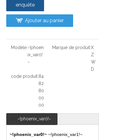
enquête
Ajouter au panier
Modèle:
~!phoen
Marque de produit:
X
ix_var0!
Z
~
W
D
code produit:
84
82
80
00
00
~!phoenix_var0!~
~!phoenix_var0!~
~!phoenix_var1!~