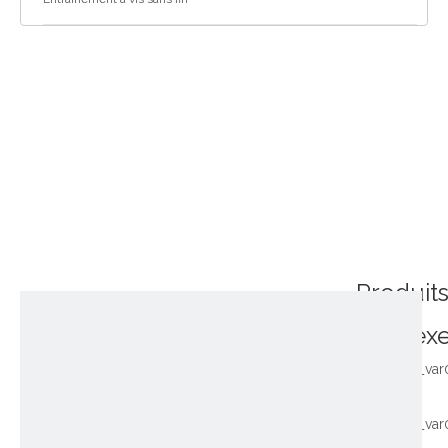
Produit
connex
~!phoenix_var
~!phoenix_var