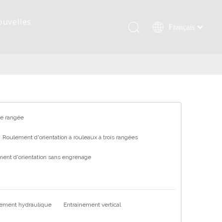
ouvelles
Français
Қазақша
românesc
Türk dili
Tiếng Việt
한국어
日本語
ne rangée
Italiano
Roulement d'orientation à rouleaux à trois rangées
Deutsch
ent d'orientation sans engrenage
Português
Español
Pусский
العربية
nement hydraulique
Entraînement vertical
English