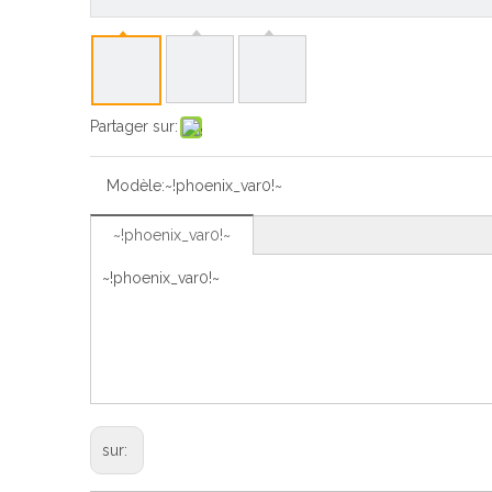
Partager sur:
Modèle:
~!phoenix_var0!~
~!phoenix_var0!~
~!phoenix_var0!~
sur: