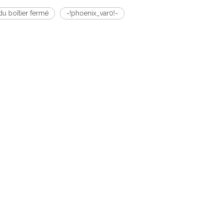
u boîtier fermé
~!phoenix_var0!~