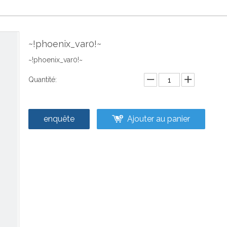
~!phoenix_var0!~
~!phoenix_var0!~
Quantité:
enquête
Ajouter au panier