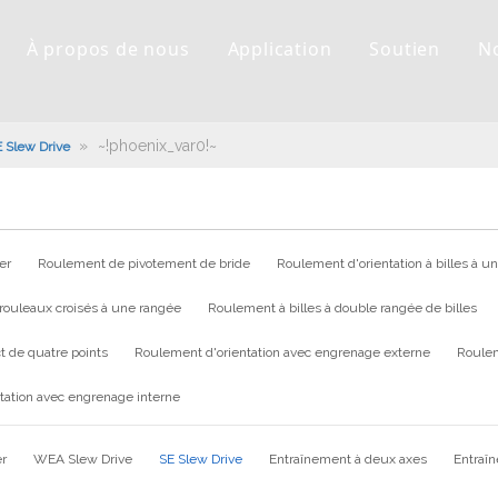
À propos de nous
Application
Soutien
N
»
~!phoenix_var0!~
 Slew Drive
er
Roulement de pivotement de bride
Roulement d'orientation à billes à u
rouleaux croisés à une rangée
Roulement à billes à double rangée de billes
t de quatre points
Roulement d'orientation avec engrenage externe
Roulem
tation avec engrenage interne
er
WEA Slew Drive
SE Slew Drive
Entraînement à deux axes
Entraî