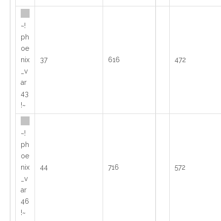
~!
ph
oe
nix
37
616
472
_v
ar
43
!~
~!
ph
oe
nix
44
716
572
_v
ar
46
!~