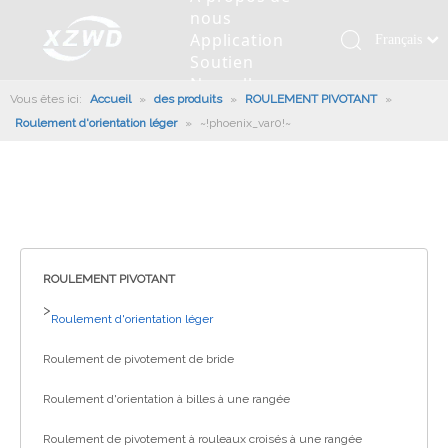
nous
Application
Français
Soutien
Қазақша
Nouvelles
Vous êtes ici:
Accueil
»
des produits
»
ROULEMENT PIVOTANT
românesc
»
Contactez
Roulement d'orientation léger
»
~!phoenix_var0!~
nous
Türk dili
Roulement pivotant
Profil de la société
Machines d'ingénierie
Installation de roulement
Anneaux de pivotement
Tiếng Việt
Slew Drive
L'histoire
Racloir à boue
Entretien du roulement
Entraînements de rotation
한국어
Capacité de production
Machine de remplissage
Section de roulement
Culture d'entreprise
日本語
Italiano
Équipements de test
Robot De Soudage
Fabrication
Nouvelles de l'industrie
Deutsch
ROULEMENT PIVOTANT
Contrôle de qualité
Canon à brouillard monté sur camion
Télécharger
Português
>
Roulement d'orientation léger
Certificat
Ligne d'assemblage automatique
Español
Roulement de pivotement de bride
Pусский
Robots de palettisation
العربية
Roulement d'orientation à billes à une rangée
English
Roulement de pivotement à rouleaux croisés à une rangée