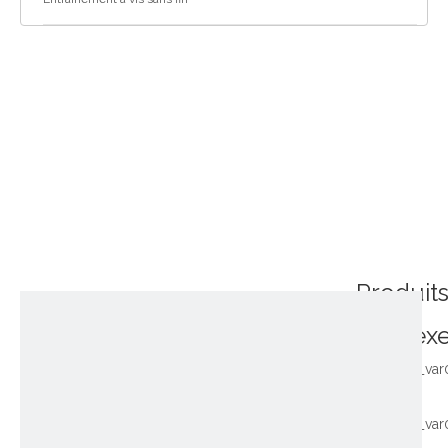
Produit
connex
~!phoenix_var
~!phoenix_var