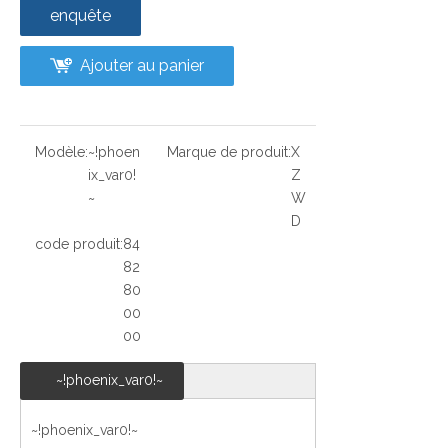
enquête
Ajouter au panier
Modèle:
~!phoen
Marque de produit:
X
ix_var0!
Z
~
W
D
code produit:
84
82
80
00
00
~!phoenix_var0!~
~!phoenix_var0!~