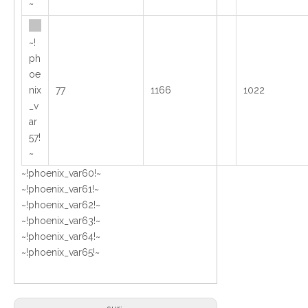
~
~!
ph
oe
nix
77
1166
1022
_v
ar
57!
~
~!phoenix_var60!~
~!phoenix_var61!~
~!phoenix_var62!~
~!phoenix_var63!~
~!phoenix_var64!~
~!phoenix_var65!~