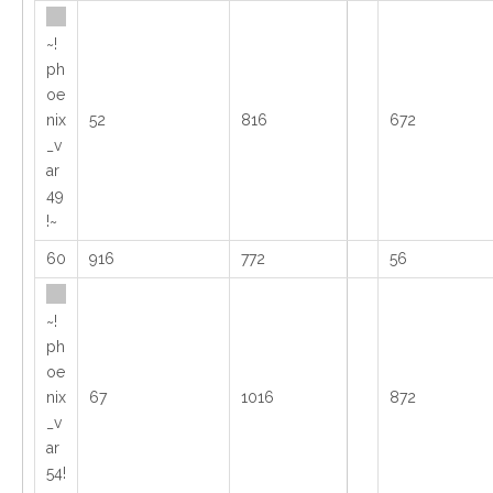
~!
ph
oe
nix
52
816
672
_v
ar
49
!~
60
916
772
56
~!
ph
oe
nix
67
1016
872
_v
ar
54!