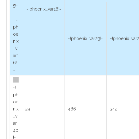
5!~
~!phoenix_var18!~
~!
ph
oe
~!phoenix_var23!~
~!phoenix_var2
nix
_v
ar1
6!
~
~!
ph
oe
nix
29
486
342
_v
ar
40
!~