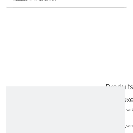
Produit
connex
~!phoenix_var
~!phoenix_var