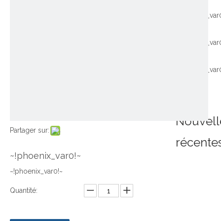
~!phoenix_var
~!phoenix_var
~!phoenix_var
Nouvell
Partager sur:
récente
~!phoenix_var0!~
~!phoenix_var0!~
Quantité: