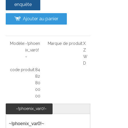
enquête
Ajouter au panier
Modèle:
~!phoen
Marque de produit:
X
ix_var0!
Z
~
W
D
code produit:
84
82
80
00
00
~!phoenix_var0!~
~!phoenix_var0!~