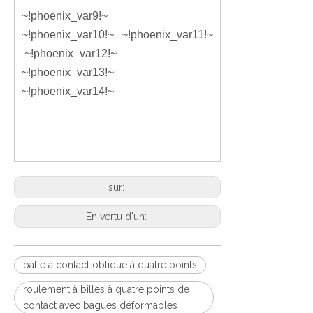
~!phoenix_var9!~
~!phoenix_var10!~ ~!phoenix_var11!~
~!phoenix_var12!~
~!phoenix_var13!~
~!phoenix_var14!~
sur:
En vertu d'un:
balle à contact oblique à quatre points
roulement à billes à quatre points de
contact avec bagues déformables