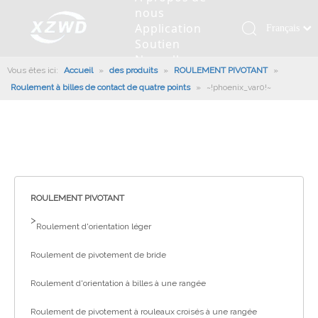
nous
Application
Français
Soutien
Қазақша
Nouvelles
Vous êtes ici:
Accueil
»
des produits
»
ROULEMENT PIVOTANT
românesc
»
Contactez
Roulement à billes de contact de quatre points
»
~!phoenix_var0!~
nous
Türk dili
Roulement pivotant
Profil de la société
Machines d'ingénierie
Installation de roulement
Anneaux de pivotement
Tiếng Việt
Slew Drive
L'histoire
Racloir à boue
Entretien du roulement
Entraînements de rotation
한국어
Capacité de production
Machine de remplissage
Section de roulement
Culture d'entreprise
日本語
Italiano
Équipements de test
Robot De Soudage
Fabrication
Nouvelles de l'industrie
Deutsch
ROULEMENT PIVOTANT
Contrôle de qualité
Canon à brouillard monté sur camion
Télécharger
Português
>
Roulement d'orientation léger
Certificat
Ligne d'assemblage automatique
Español
Roulement de pivotement de bride
Pусский
Robots de palettisation
العربية
Roulement d'orientation à billes à une rangée
English
Roulement de pivotement à rouleaux croisés à une rangée