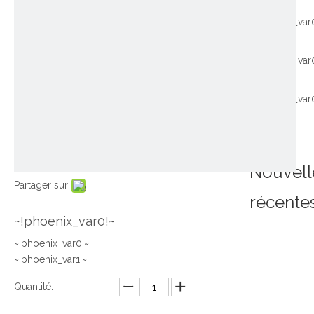
~!phoenix_var
~!phoenix_var
~!phoenix_var
Nouvell
Partager sur:
récente
~!phoenix_var0!~
~!phoenix_var0!~
~!phoenix_var1!~
Quantité: