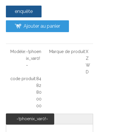
enquête
Ajouter au panier
Modèle:
~!phoen
Marque de produit:
X
ix_var0!
Z
~
W
D
code produit:
84
82
80
00
00
~!phoenix_var0!~