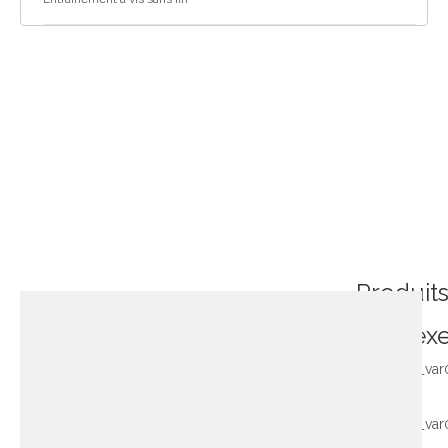
Produit
connex
~!phoenix_var
~!phoenix_var