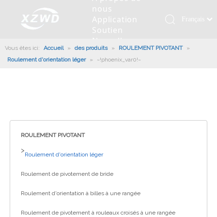
nous
Application
Français
Soutien
Қазақша
Nouvelles
Vous êtes ici:
Accueil
»
des produits
»
ROULEMENT PIVOTANT
românesc
»
Contactez
Roulement d'orientation léger
»
~!phoenix_var0!~
nous
Türk dili
Roulement pivotant
Profil de la société
Machines d'ingénierie
Installation de roulement
Anneaux de pivotement
Tiếng Việt
Slew Drive
L'histoire
Racloir à boue
Entretien du roulement
Entraînements de rotation
한국어
Capacité de production
Machine de remplissage
Section de roulement
Culture d'entreprise
日本語
Italiano
Équipements de test
Robot De Soudage
Fabrication
Nouvelles de l'industrie
Deutsch
ROULEMENT PIVOTANT
Contrôle de qualité
Canon à brouillard monté sur camion
Télécharger
Português
>
Roulement d'orientation léger
Certificat
Ligne d'assemblage automatique
Español
Roulement de pivotement de bride
Pусский
Robots de palettisation
العربية
Roulement d'orientation à billes à une rangée
English
Roulement de pivotement à rouleaux croisés à une rangée