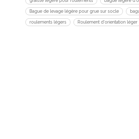
graisse légère pour roulements
bague légère d'or
Bague de levage légère pour grue sur socle
bagu
roulements légers
Roulement d'orientation léger