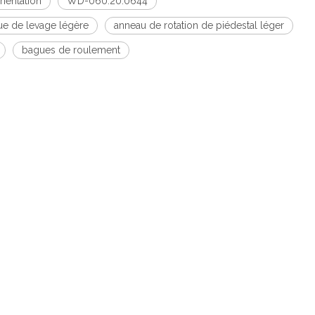
ientation
WD-060.20.0644
e de levage légère
anneau de rotation de piédestal léger
bagues de roulement