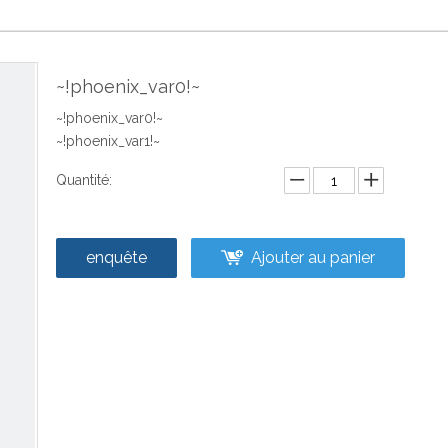
~!phoenix_var0!~
~!phoenix_var0!~
~!phoenix_var1!~
Quantité:
enquête
Ajouter au panier