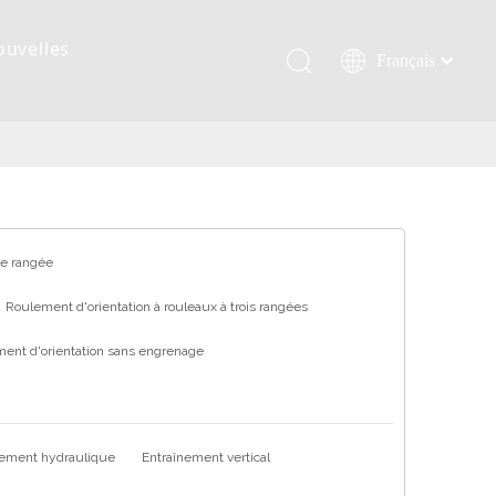
ouvelles
Français
Қазақша
românesc
Türk dili
Tiếng Việt
한국어
日本語
ne rangée
Italiano
Roulement d'orientation à rouleaux à trois rangées
Deutsch
ent d'orientation sans engrenage
Português
Español
Pусский
العربية
nement hydraulique
Entraînement vertical
English