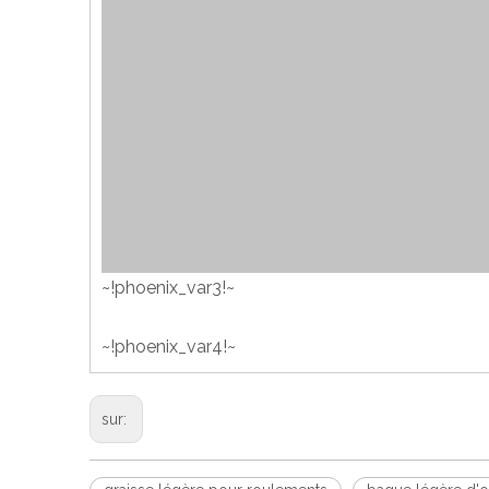
~!phoenix_var3!~
~!phoenix_var4!~
sur: