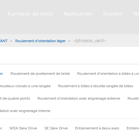
À propos de nous
Application
Soutien
N
»
»
~!phoenix_var0!~
TANT
Roulement d'orientation léger
er
Roulement de pivotement de bride
Roulement d'orientation à billes à u
rouleaux croisés à une rangée
Roulement à billes à double rangée de billes
t de quatre points
Roulement d'orientation avec engrenage externe
Roulem
tation avec engrenage interne
er
WEA Slew Drive
SE Slew Drive
Entraînement à deux axes
Entraî