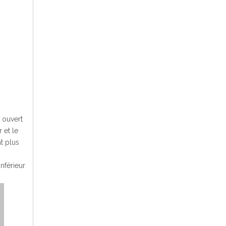
n ouvert
 et le
t plus
nférieur