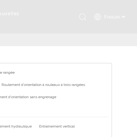
ouvelles
Français
Қазақша
românesc
Türk dili
Tiếng Việt
한국어
日本語
ne rangée
Italiano
Roulement d'orientation à rouleaux à trois rangées
Deutsch
ent d'orientation sans engrenage
Português
Español
Pусский
العربية
nement hydraulique
Entraînement vertical
English