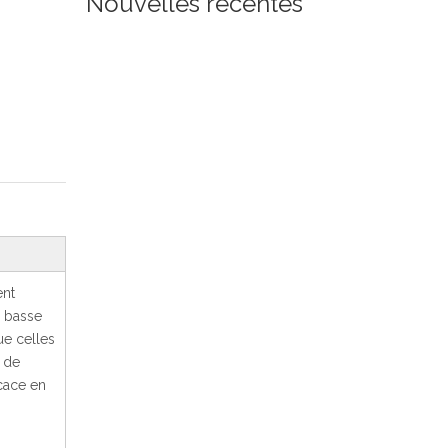
Nouvelles récentes
ent
à basse
ue celles
e de
icace en