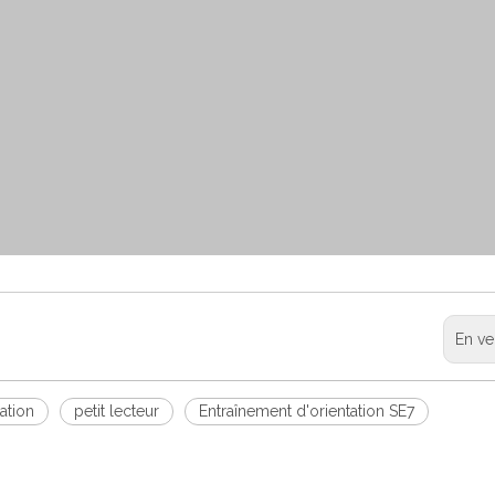
En ve
ation
petit lecteur
Entraînement d'orientation SE7