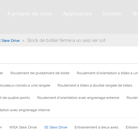
À propos de nous
Application
Soutien
N
»
Stock de boîtier fermé à un seul ver sot
 Slew Drive
er
Roulement de pivotement de bride
Roulement d'orientation à billes à u
rouleaux croisés à une rangée
Roulement à billes à double rangée de billes
t de quatre points
Roulement d'orientation avec engrenage externe
Roulem
tation avec engrenage interne
er
WEA Slew Drive
SE Slew Drive
Entraînement à deux axes
Entraî