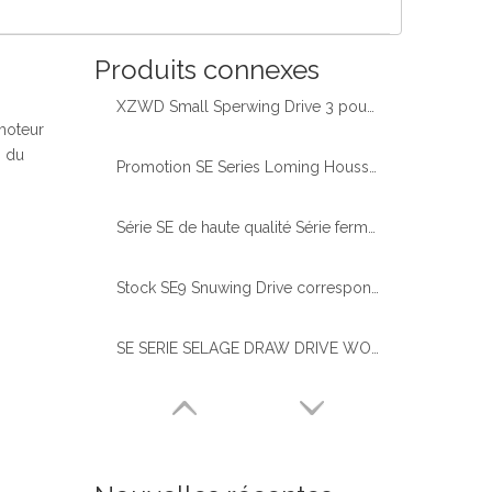
Produits connexes
XZWD Small Sperwing Drive 3 pouces SE3 pour le système de suivi solaire
moteur
s du
Promotion SE Series Loming Houssals SE9 Solar Tracker Snuwing Drive avec moteur 24 V CC
Série SE de haute qualité Série fermée Panneau solaire Slew Drive Solar Slew Drive
Stock SE9 Snuwing Drive correspondant au moteur 380 V
SE SERIE SELAGE DRAW DRIVE WORM GEAR