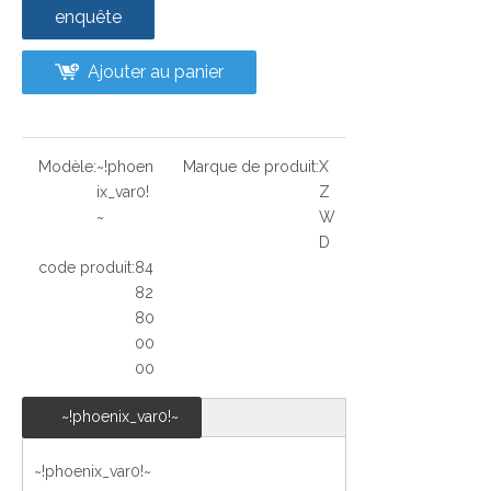
enquête
Ajouter au panier
Modèle:
~!phoen
Marque de produit:
X
ix_var0!
Z
~
W
D
code produit:
84
82
80
00
00
~!phoenix_var0!~
~!phoenix_var0!~