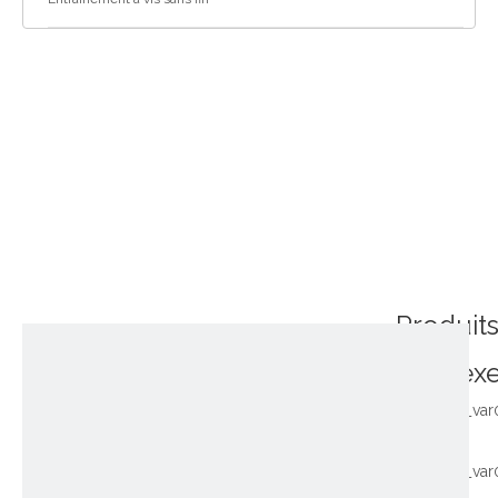
Produit
connex
~!phoenix_var
~!phoenix_var