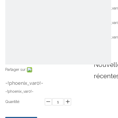
~!phoenix_var
~!phoenix_var
~!phoenix_var
Nouvell
Partager sur:
récente
~!phoenix_var0!~
~!phoenix_var0!~
Quantité: