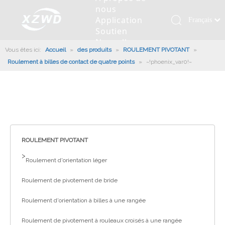
nous
Application
Français
Soutien
Қазақша
Nouvelles
Vous êtes ici:
Accueil
»
des produits
»
ROULEMENT PIVOTANT
românesc
»
Contactez
Roulement à billes de contact de quatre points
»
~!phoenix_var0!~
nous
Türk dili
Roulement pivotant
Profil de la société
Machines d'ingénierie
Installation de roulement
Anneaux de pivotement
Tiếng Việt
Slew Drive
L'histoire
Racloir à boue
Entretien du roulement
Entraînements de rotation
한국어
Capacité de production
Machine de remplissage
Section de roulement
Culture d'entreprise
日本語
Italiano
Équipements de test
Robot De Soudage
Fabrication
Nouvelles de l'industrie
Deutsch
ROULEMENT PIVOTANT
Contrôle de qualité
Canon à brouillard monté sur camion
Télécharger
Português
>
Roulement d'orientation léger
Certificat
Ligne d'assemblage automatique
Español
Roulement de pivotement de bride
Pусский
Robots de palettisation
العربية
Roulement d'orientation à billes à une rangée
English
Roulement de pivotement à rouleaux croisés à une rangée