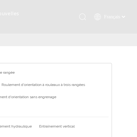
ouvelles
Français
Қазақша
românesc
Türk dili
Tiếng Việt
한국어
日本語
ne rangée
Italiano
Roulement d'orientation à rouleaux à trois rangées
Deutsch
ent d'orientation sans engrenage
Português
Español
Pусский
العربية
nement hydraulique
Entraînement vertical
English