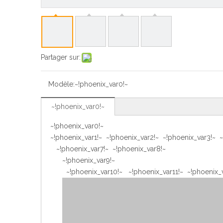
Partager sur:
Modèle:
~!phoenix_var0!~
~!phoenix_var0!~
~!phoenix_var0!~
~!phoenix_var1!~ ~!phoenix_var2!~ ~!phoenix_var3!~ 
~!phoenix_var7!~ ~!phoenix_var8!~
~!phoenix_var9!~
~!phoenix_var10!~ ~!phoenix_var11!~ ~!phoenix_v