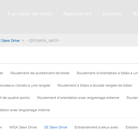
À propos de nous
Application
Soutien
N
»
~!phoenix_var0!~
 Slew Drive
er
Roulement de pivotement de bride
Roulement d'orientation à billes à u
rouleaux croisés à une rangée
Roulement à billes à double rangée de billes
t de quatre points
Roulement d'orientation avec engrenage externe
Roulem
tation avec engrenage interne
er
WEA Slew Drive
SE Slew Drive
Entraînement à deux axes
Entraî