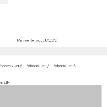
Marque de produit:
XZWD
~!phoenix_var4!~ ~!phoenix_var5!~ ~!phoenix_var6!~
ar12!~