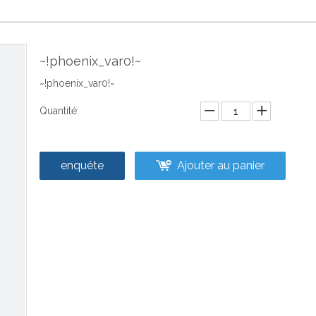
~!phoenix_var0!~
~!phoenix_var0!~
Quantité:
enquête
Ajouter au panier