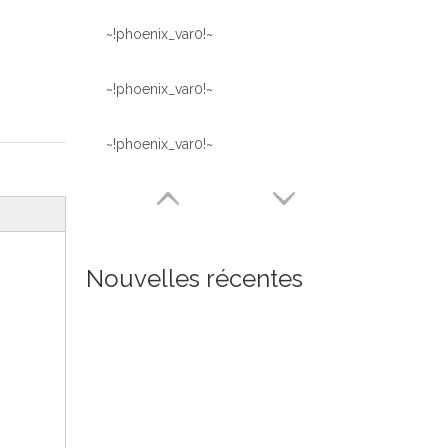
~!phoenix_var0!~
~!phoenix_var0!~
~!phoenix_var0!~
Nouvelles récentes