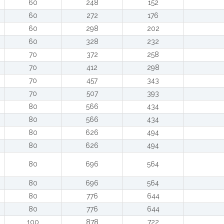
60
248
152
60
272
176
60
298
202
60
328
232
70
372
258
70
412
298
70
457
343
70
507
393
80
566
434
80
566
434
80
626
494
80
626
494
80
696
564
80
696
564
80
776
644
80
776
644
100
878
722