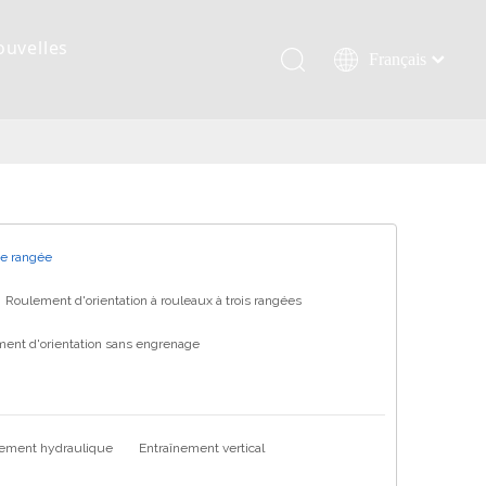
ouvelles
Français
Қазақша
românesc
Türk dili
Tiếng Việt
한국어
日本語
ne rangée
Italiano
Roulement d'orientation à rouleaux à trois rangées
Deutsch
ent d'orientation sans engrenage
Português
Español
Pусский
العربية
nement hydraulique
Entraînement vertical
English