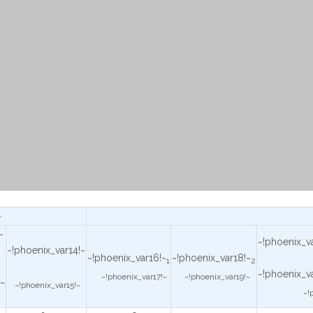
~
~
~!phoenix_v
~!phoenix_var14!~
~!phoenix_var16!~
~!phoenix_var18!~
1
2
~!phoenix_v
~!phoenix_var17!~
~!phoenix_var19!~
!~
~!phoenix_var15!~
~!