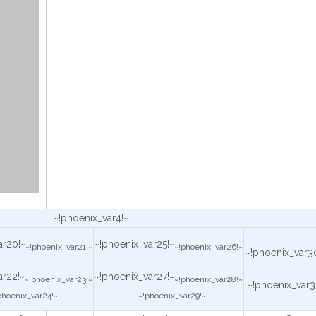
~!phoenix_var4!~
ar20!~
~!phoenix_var25!~
~!phoenix_var21!~
~!phoenix_var26!~
~!phoenix_var3
ar22!~
~!phoenix_var27!~
~!phoenix_var23!~
~!phoenix_var28!~
~!phoenix_var3
phoenix_var24!~
~!phoenix_var29!~