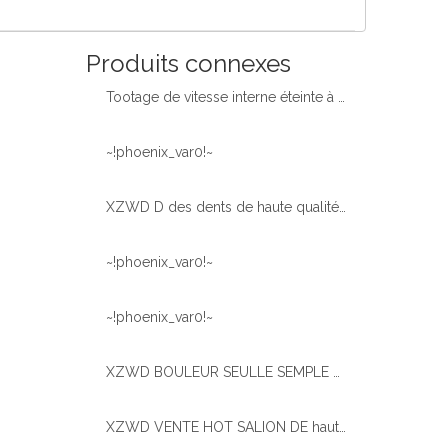
Produits connexes
Tootage de vitesse interne éteinte à une seule rangée Roulement de plate-forme de l'excavatrice
~!phoenix_var0!~
XZWD D des dents de haute qualité durcissent le roulement de plate-forme de l'anneau d'allocation pour la grue de camion
~!phoenix_var0!~
~!phoenix_var0!~
XZWD BOULEUR SEULLE SEMPLE EXTÉRIEUR BIG BIG SLAWING ROING 011.60.2800
XZWD VENTE HOT SALION DE haute qualité Roulement de plate-forme pour la grue