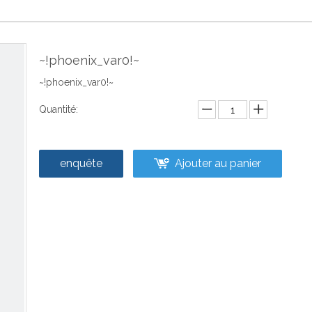
~!phoenix_var0!~
~!phoenix_var0!~
Quantité:
enquête
Ajouter au panier