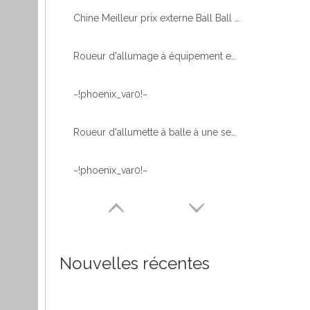
Chine Meilleur prix externe Ball Ball Crand Utiliser le roulement d'anneau d'allumage de grue
Roueur d'allumage à équipement externe avec extinction des dents pour la plate-forme de travail aérien
~!phoenix_var0!~
Roueur d'allumette à balle à une seule rangée de haute qualité avec traitement thermique des rouages
~!phoenix_var0!~
Nouvelles récentes