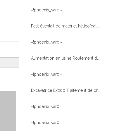
~!phoenix_var0!~
Petit éventail de matériel hélicoïdal Roulement d'allumage pour l'équipement médical
~!phoenix_var0!~
Alimentation en usine Roulement de plate-forme d'anneau de haute qualité pour TM-Z300
~!phoenix_var0!~
Excavatrice Ex200 Traitement de chaleur du matériel interne
~!phoenix_var0!~
~!phoenix_var0!~