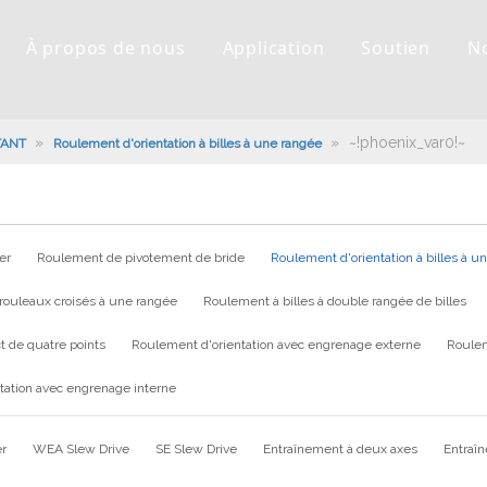
À propos de nous
Application
Soutien
N
»
»
~!phoenix_var0!~
TANT
Roulement d'orientation à billes à une rangée
er
Roulement de pivotement de bride
Roulement d'orientation à billes à u
rouleaux croisés à une rangée
Roulement à billes à double rangée de billes
t de quatre points
Roulement d'orientation avec engrenage externe
Roulem
tation avec engrenage interne
er
WEA Slew Drive
SE Slew Drive
Entraînement à deux axes
Entraî