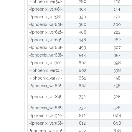
~!phoenix_var54!~
280
120
~!phoenix_var56!~
304
144
~!phoenix_var58!~
330
170
~!phoenix_var60!~
360
200
~!phoenix_var62!~
408
222
~!phoenix_var64!~
448
262
~!phoenix_var66!~
493
307
~!phoenix_var68!~
543
357
~!phoenix_var70!~
602
398
~!phoenix_var74!~
602
398
~!phoenix_var77!~
662
458
~!phoenix_var80!~
662
458
~!phoenix_var84!~
732
528
~!phoenix_var88!~
732
528
~!phoenix_var92!~
812
608
~!phoenix_var96!~
812
608
~!phoenix_var100!~
922
678