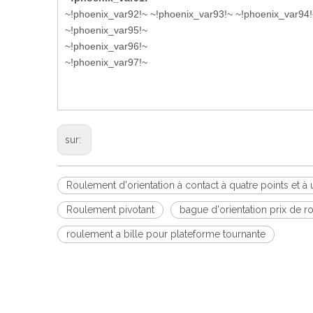
~!phoenix_var92!~ ~!phoenix_var93!~ ~!phoenix_var94
~!phoenix_var95!~
~!phoenix_var96!~
~!phoenix_var97!~
sur:
Roulement d'orientation à contact à quatre points et à
Roulement pivotant
bague d'orientation prix de 
roulement a bille pour plateforme tournante