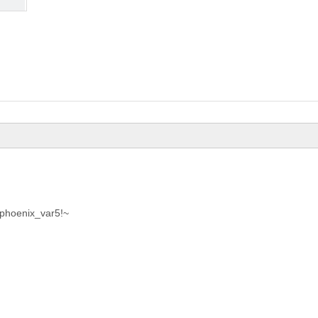
!phoenix_var5!~