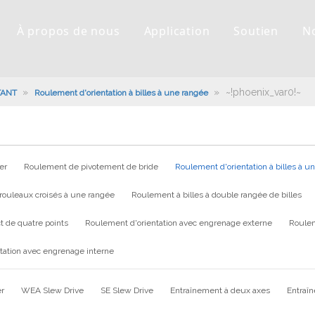
À propos de nous
Application
Soutien
N
»
»
~!phoenix_var0!~
TANT
Roulement d'orientation à billes à une rangée
er
Roulement de pivotement de bride
Roulement d'orientation à billes à u
rouleaux croisés à une rangée
Roulement à billes à double rangée de billes
t de quatre points
Roulement d'orientation avec engrenage externe
Roulem
tation avec engrenage interne
er
WEA Slew Drive
SE Slew Drive
Entraînement à deux axes
Entraî