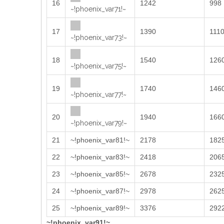
16
1242
998
~!phoenix_var71!~
17
1390
111
~!phoenix_var73!~
18
1540
126
~!phoenix_var75!~
19
1740
146
~!phoenix_var77!~
20
1940
166
~!phoenix_var79!~
21
~!phoenix_var81!~
2178
182
22
~!phoenix_var83!~
2418
206
23
~!phoenix_var85!~
2678
232
24
~!phoenix_var87!~
2978
262
25
~!phoenix_var89!~
3376
292
~!phoenix_var91!~