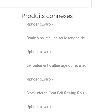
Produits connexes
~!phoenix_var0!~
Boule à balle à une seule rangée de vitesse durci interne
~!phoenix_var0!~
Le roulement d'allumage du retraiteur Stacker peut être utilisé pour le palier de plateau à excavateur avec du matériel interne
~!phoenix_var0!~
Stock Interne Gear Ball Rewing Roulement avec des dents durcies pour l'excavatrice PC200-6 & PC200-8 en vente
~!phoenix_var0!~