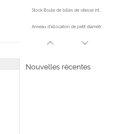
Stock Boule de billes de vitesse interne à haute précision avec des dents durcies pour l'excavatrice
Anneau d'allocation de petit diamètre portant la position de zone douce
Nouvelles récentes