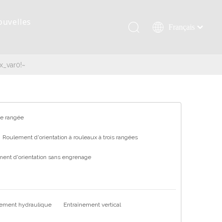
ouvelles
Français
Қазақша
românesc
x_var0!~
Türk dili
Tiếng Việt
한국어
日本語
ne rangée
Italiano
Roulement d'orientation à rouleaux à trois rangées
Deutsch
ent d'orientation sans engrenage
Português
Español
Pусский
العربية
nement hydraulique
Entraînement vertical
English