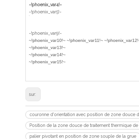
~!phoenix_var4!~
~!phoenix_var5!~
~!phoenix_var9!~
~!phoenix_var10!~ ~!phoenix_var11!~ ~!phoenix_var12!
~!phoenix_var13!~
~!phoenix_var14!~
~!phoenix_var15!~
sur:
couronne d'orientation avec position de zone douce d
Position de la zone douce de traitement thermique de
palier pivotant en position de zone souple de la grue