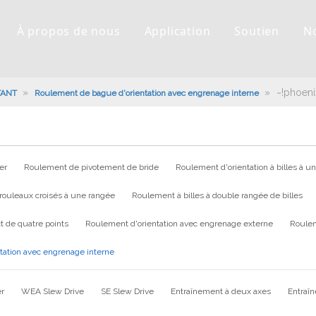
À propos de nous
Application
Soutien
N
»
»
~!phoeni
TANT
Roulement de bague d'orientation avec engrenage interne
er
Roulement de pivotement de bride
Roulement d'orientation à billes à u
rouleaux croisés à une rangée
Roulement à billes à double rangée de billes
t de quatre points
Roulement d'orientation avec engrenage externe
Roulem
tation avec engrenage interne
er
WEA Slew Drive
SE Slew Drive
Entraînement à deux axes
Entraî