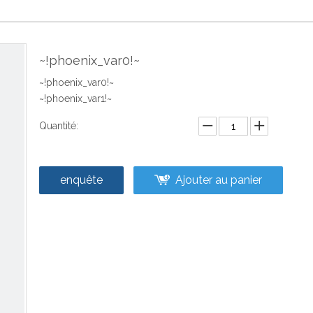
~!phoenix_var0!~
~!phoenix_var0!~
~!phoenix_var1!~
Quantité:
enquête
Ajouter au panier