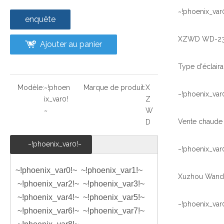
~!phoenix_var
enquête
Ajouter au panier
Modèle:
~!phoen
Marque de produit:
X
~!phoenix_var
ix_var0!
Z
~
W
D
~!phoenix_var0!~
~!phoenix_var
~!phoenix_var0!~ ~!phoenix_var1!~
~!phoenix_var2!~ ~!phoenix_var3!~
~!phoenix_var4!~
~!phoenix_var5!~
~!phoenix_var
~!phoenix_var6!~
~!phoenix_var7!~