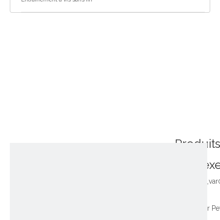
Produit
connex
~!phoenix_var