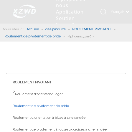
nous
Application
Français
Soutien
Қазақша
Nouvelles
Vous êtes ici:
Accueil
»
des produits
»
ROULEMENT PIVOTANT
românesc
»
Contactez
Roulement de pivotement de bride
»
~!phoenix_var0!~
nous
Türk dili
Roulement pivotant
Profil de la société
Machines d'ingénierie
Installation de roulement
Anneaux de pivotement
Tiếng Việt
Slew Drive
L'histoire
Racloir à boue
Entretien du roulement
Entraînements de rotation
한국어
Capacité de production
Machine de remplissage
Section de roulement
Culture d'entreprise
日本語
Italiano
Équipements de test
Robot De Soudage
Fabrication
Nouvelles de l'industrie
Deutsch
ROULEMENT PIVOTANT
Contrôle de qualité
Canon à brouillard monté sur camion
Télécharger
Português
>
Roulement d'orientation léger
Certificat
Ligne d'assemblage automatique
Español
Roulement de pivotement de bride
Pусский
Robots de palettisation
العربية
Roulement d'orientation à billes à une rangée
English
Roulement de pivotement à rouleaux croisés à une rangée