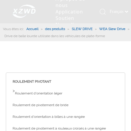
nous
Application
Français
Soutien
Қазақша
Nouvelles
Vous êtes ici:
Accueil
»
des produits
»
SLEW DRIVE
»
WEA Slew Drive
românesc
»
Contactez
Drive de balle lourde utilisée dans les véhicules de plate-forme
nous
Türk dili
Roulement pivotant
Profil de la société
Machines d'ingénierie
Installation de roulement
Anneaux de pivotement
Tiếng Việt
Slew Drive
L'histoire
Racloir à boue
Entretien du roulement
Entraînements de rotation
한국어
Capacité de production
Machine de remplissage
Section de roulement
Culture d'entreprise
日本語
Italiano
Équipements de test
Robot De Soudage
Fabrication
Nouvelles de l'industrie
Deutsch
ROULEMENT PIVOTANT
Contrôle de qualité
Canon à brouillard monté sur camion
Télécharger
Português
>
Roulement d'orientation léger
Certificat
Ligne d'assemblage automatique
Español
Roulement de pivotement de bride
Pусский
Robots de palettisation
العربية
Roulement d'orientation à billes à une rangée
English
Roulement de pivotement à rouleaux croisés à une rangée