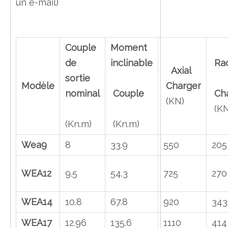
un e-mail)
Couple
Moment
de
inclinable
Ra
Axial
sortie
Modèle
Charger
nominal
Couple
Cha
(KN)
(KN
(Kn.m)
(Kn.m)
Wea9
8
33.9
550
205
WEA12
9.5
54.3
725
270
WEA14
10.8
67.8
920
343
WEA17
12.96
135.6
1110
414