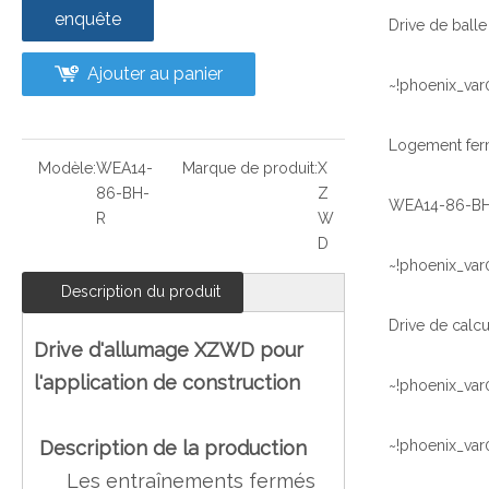
enquête
Ajouter au panier
~!phoenix_var
Logement fer
Modèle:
WEA14-
Marque de produit:
X
86-BH-
Z
R
W
D
~!phoenix_var
Description du produit
Drive d'allumage XZWD pour
l'application de construction
~!phoenix_var
Description de la production
~!phoenix_var
Les entraînements fermés