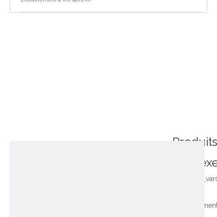
Produit
connex
~!phoenix_var