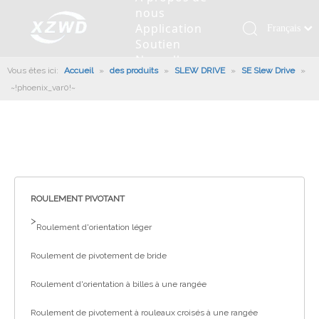
nous
Application
Français
Soutien
Қазақша
Nouvelles
Vous êtes ici:
Accueil
»
des produits
»
SLEW DRIVE
»
SE Slew Drive
românesc
»
Contactez
~!phoenix_var0!~
nous
Türk dili
Roulement pivotant
Profil de la société
Machines d'ingénierie
Installation de roulement
Anneaux de pivotement
Tiếng Việt
Slew Drive
L'histoire
Racloir à boue
Entretien du roulement
Entraînements de rotation
한국어
Capacité de production
Machine de remplissage
Section de roulement
Culture d'entreprise
日本語
Italiano
Équipements de test
Robot De Soudage
Fabrication
Nouvelles de l'industrie
Deutsch
ROULEMENT PIVOTANT
Contrôle de qualité
Canon à brouillard monté sur camion
Télécharger
Português
>
Roulement d'orientation léger
Certificat
Ligne d'assemblage automatique
Español
Roulement de pivotement de bride
Pусский
Robots de palettisation
العربية
Roulement d'orientation à billes à une rangée
English
Roulement de pivotement à rouleaux croisés à une rangée