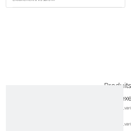
Produit
connex
~!phoenix_var
~!phoenix_var