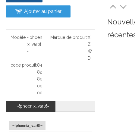
Ajouter au panier
Nouvell
récente
Modèle:
~!phoen
Marque de produit:
X
ix_var0!
Z
~
W
D
code produit:
84
82
80
00
00
~!phoenix_var0!~
~!phoenix_var0!~