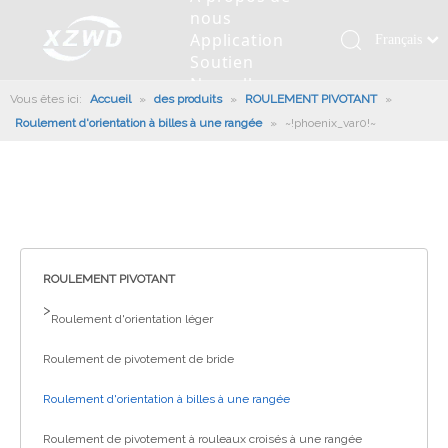
nous
Application
Français
Soutien
Қазақша
Nouvelles
Vous êtes ici:
Accueil
»
des produits
»
ROULEMENT PIVOTANT
românesc
»
Contactez
Roulement d'orientation à billes à une rangée
»
~!phoenix_var0!~
nous
Türk dili
Roulement pivotant
Profil de la société
Machines d'ingénierie
Installation de roulement
Anneaux de pivotement
Tiếng Việt
Slew Drive
L'histoire
Racloir à boue
Entretien du roulement
Entraînements de rotation
한국어
Capacité de production
Machine de remplissage
Section de roulement
Culture d'entreprise
日本語
Italiano
Équipements de test
Robot De Soudage
Fabrication
Nouvelles de l'industrie
Deutsch
ROULEMENT PIVOTANT
Contrôle de qualité
Canon à brouillard monté sur camion
Télécharger
Português
>
Roulement d'orientation léger
Certificat
Ligne d'assemblage automatique
Español
Roulement de pivotement de bride
Pусский
Robots de palettisation
العربية
Roulement d'orientation à billes à une rangée
English
Roulement de pivotement à rouleaux croisés à une rangée