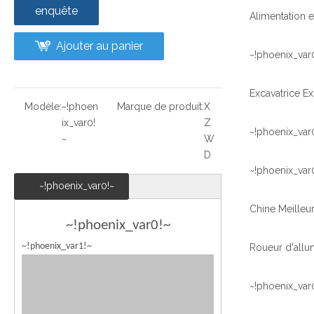
enquête
Ajouter au panier
~!phoenix_var
Modèle:
~!phoen
Marque de produit:
X
ix_var0!
Z
~!phoenix_var
~
W
D
~!phoenix_var
~!phoenix_var0!~
~!phoenix_var0!~
~!phoenix_var1!~
~!phoenix_var