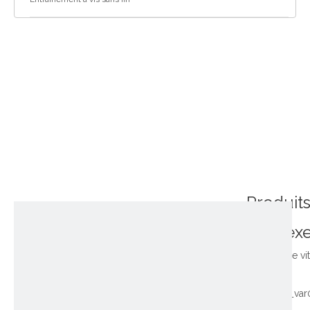
Produit
connex
~!phoenix_var