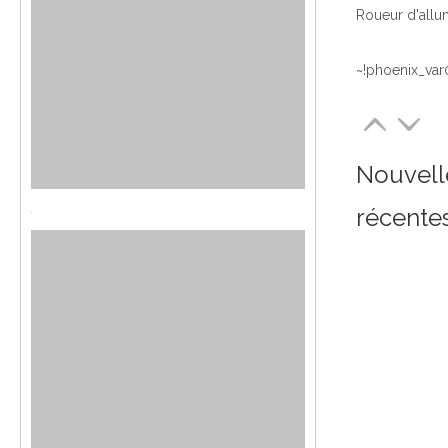
~!phoenix_var
Nouvell
récente