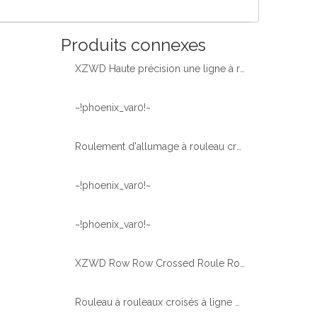
Produits connexes
XZWD Haute précision une ligne à rouleau croisé
~!phoenix_var0!~
Roulement d'allumage à rouleau croisé de haute précision personnalisé pour les machines rotatives
~!phoenix_var0!~
~!phoenix_var0!~
XZWD Row Row Crossed Roule Rouleau Rague de roulement Rogue externe pour les machines à alésage du tunnel
Rouleau à rouleaux croisés à ligne unique pour les robots industriels