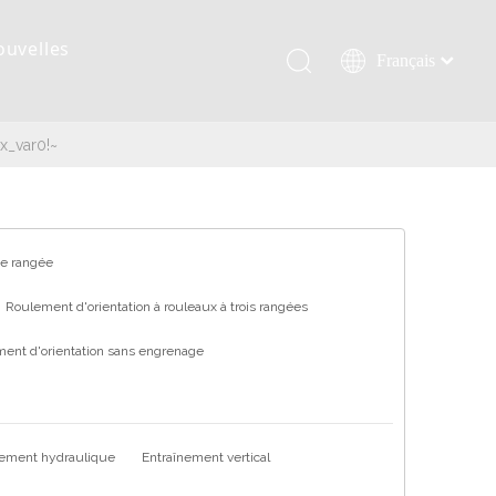
ouvelles
Français
Қазақша
românesc
x_var0!~
Türk dili
Tiếng Việt
한국어
日本語
ne rangée
Italiano
Roulement d'orientation à rouleaux à trois rangées
Deutsch
ent d'orientation sans engrenage
Português
Español
Pусский
العربية
nement hydraulique
Entraînement vertical
English