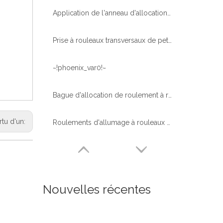
Application de l'anneau d'allocation en puissance éolienne avec du matériel externe
Prise à rouleaux transversaux de petit diamètre à haut diamètre sans équipement pour le robot de soudage
~!phoenix_var0!~
Bague d'allocation de roulement à rouleaux miniatures et de précision sans équipement
rtu d'un:
Roulements d'allumage à rouleaux croisés à une rangée avec équipement externe pour grue (11)
Nouvelles récentes