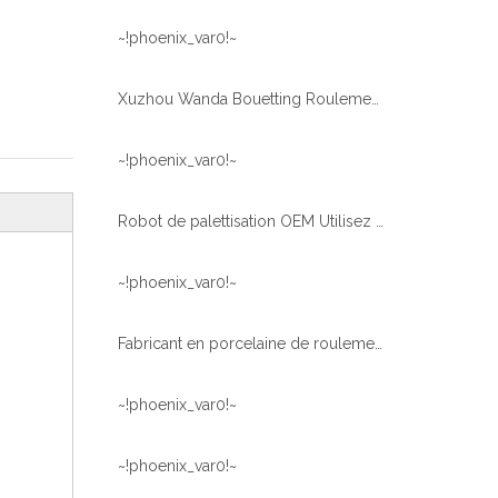
~!phoenix_var0!~
Xuzhou Wanda Bouetting Roulement largement application zone à une seule rangée Rouleau croisé d'anneau de coulée
~!phoenix_var0!~
Robot de palettisation OEM Utilisez un roller croisé à rouleaux de rouleau croisé 111.25.630
~!phoenix_var0!~
Fabricant en porcelaine de roulements de rouleaux et de types de balle à bas prix
~!phoenix_var0!~
~!phoenix_var0!~