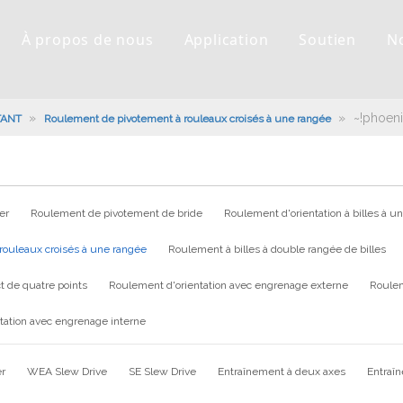
À propos de nous
Application
Soutien
N
»
»
~!phoeni
TANT
Roulement de pivotement à rouleaux croisés à une rangée
er
Roulement de pivotement de bride
Roulement d'orientation à billes à u
rouleaux croisés à une rangée
Roulement à billes à double rangée de billes
t de quatre points
Roulement d'orientation avec engrenage externe
Roulem
tation avec engrenage interne
er
WEA Slew Drive
SE Slew Drive
Entraînement à deux axes
Entraî