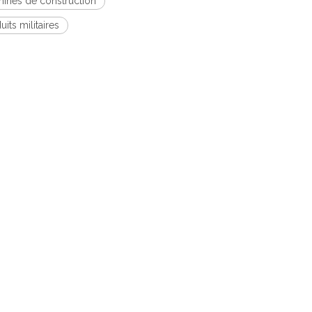
chines de construction
its militaires