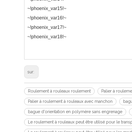
~!phoenix_var15!~
~!phoenix_var16!~
~!phoenix_var17!~
~!phoenix_var18!~
sur:
Roulement à rouleaux roulement
Palier à roulem
Palier à roulement à rouleaux avec manchon
bagu
bague d'orientation en polymère sans engrenage
Le roulement à rouleaux peut être utilisé pour le trans