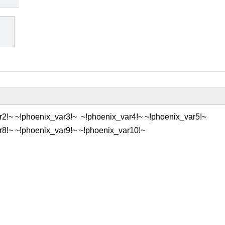
r2!~ ~!phoenix_var3!~ ~!phoenix_var4!~ ~!phoenix_var5!~
r8!~ ~!phoenix_var9!~ ~!phoenix_var10!~