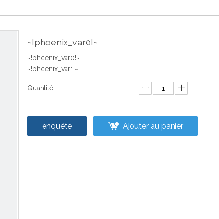
~!phoenix_var0!~
~!phoenix_var0!~
~!phoenix_var1!~
Quantité:
enquête
Ajouter au panier