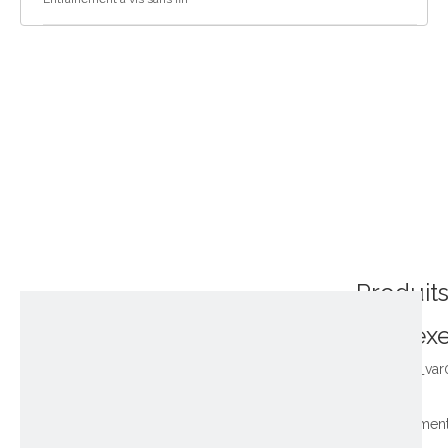
Produit
connex
~!phoenix_var