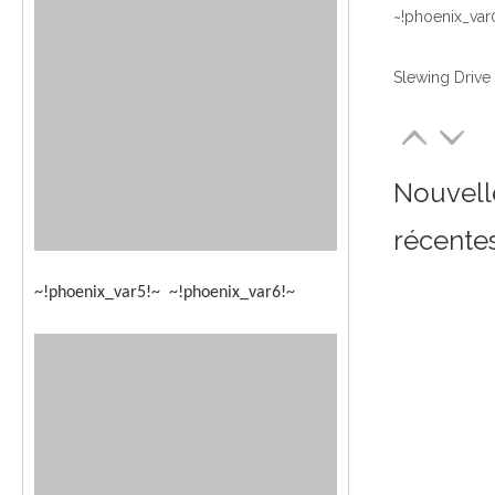
~!phoenix_var
Nouvell
récente
~!phoenix_var5!~ ~!phoenix_var6!~