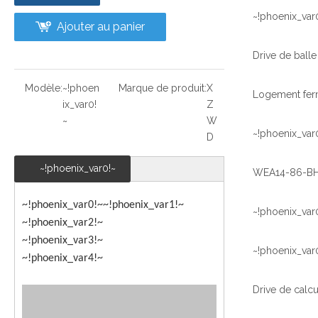
~!phoenix_var
Ajouter au panier
Modèle:
~!phoen
Marque de produit:
X
Logement fer
ix_var0!
Z
~
W
~!phoenix_var
D
~!phoenix_var0!~
~!phoenix_var0!~
~!phoenix_var1!~
~!phoenix_var
~!phoenix_var2!~
~!phoenix_var3!~
~!phoenix_var
~!phoenix_var4!~