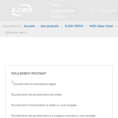
nous
Application
Français
Soutien
Қазақша
Nouvelles
Vous êtes ici:
Accueil
»
des produits
»
SLEW DRIVE
»
WEA Slew Drive
românesc
»
Contactez
~!phoenix_var0!~
nous
Türk dili
Roulement pivotant
Profil de la société
Machines d'ingénierie
Installation de roulement
Anneaux de pivotement
Tiếng Việt
Slew Drive
L'histoire
Racloir à boue
Entretien du roulement
Entraînements de rotation
한국어
Capacité de production
Machine de remplissage
Section de roulement
Culture d'entreprise
日本語
Italiano
Équipements de test
Robot De Soudage
Fabrication
Nouvelles de l'industrie
Deutsch
ROULEMENT PIVOTANT
Contrôle de qualité
Canon à brouillard monté sur camion
Télécharger
Português
>
Roulement d'orientation léger
Certificat
Ligne d'assemblage automatique
Español
Roulement de pivotement de bride
Pусский
Robots de palettisation
العربية
Roulement d'orientation à billes à une rangée
English
Roulement de pivotement à rouleaux croisés à une rangée