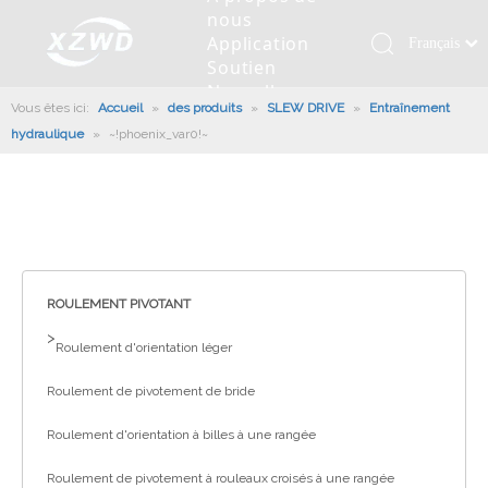
nous
Application
Français
Soutien
Қазақша
Nouvelles
Vous êtes ici:
Accueil
»
des produits
»
SLEW DRIVE
»
Entraînement
românesc
Contactez
hydraulique
»
~!phoenix_var0!~
nous
Türk dili
Roulement pivotant
Profil de la société
Machines d'ingénierie
Installation de roulement
Anneaux de pivotement
Tiếng Việt
Slew Drive
L'histoire
Racloir à boue
Entretien du roulement
Entraînements de rotation
한국어
Capacité de production
Machine de remplissage
Section de roulement
Culture d'entreprise
日本語
Italiano
Équipements de test
Robot De Soudage
Fabrication
Nouvelles de l'industrie
Deutsch
ROULEMENT PIVOTANT
Contrôle de qualité
Canon à brouillard monté sur camion
Télécharger
Português
>
Roulement d'orientation léger
Certificat
Ligne d'assemblage automatique
Español
Roulement de pivotement de bride
Pусский
Robots de palettisation
العربية
Roulement d'orientation à billes à une rangée
English
Roulement de pivotement à rouleaux croisés à une rangée