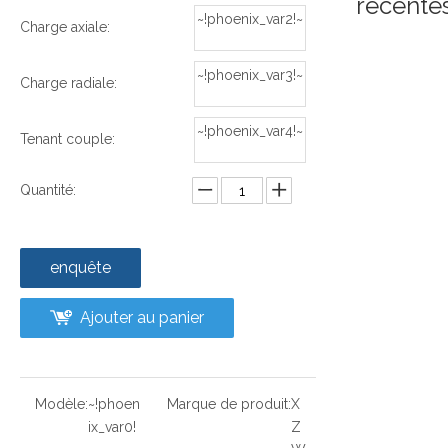
récente
~!phoenix_var2!~
Charge axiale:
~!phoenix_var3!~
Charge radiale:
~!phoenix_var4!~
Tenant couple:
Quantité:
enquête
Ajouter au panier
Modèle:
~!phoen
Marque de produit:
X
ix_var0!
Z