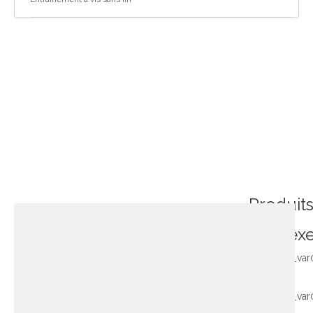
Produit
connex
~!phoenix_var
~!phoenix_var