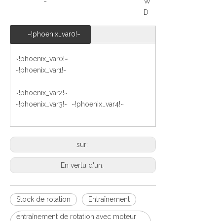
~
W
D
~!phoenix_var0!~
~!phoenix_var0!~
~!phoenix_var1!~
~!phoenix_var2!~
~!phoenix_var3!~ ~!phoenix_var4!~
sur:
En vertu d'un:
Stock de rotation
Entraînement
entraînement de rotation avec moteur