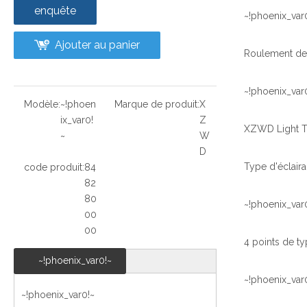
enquête
~!phoenix_var
Ajouter au panier
~!phoenix_var
Modèle:
~!phoen
Marque de produit:
X
ix_var0!
Z
~
W
D
code produit:
84
82
80
~!phoenix_var
00
00
~!phoenix_var0!~
~!phoenix_var
~!phoenix_var0!~