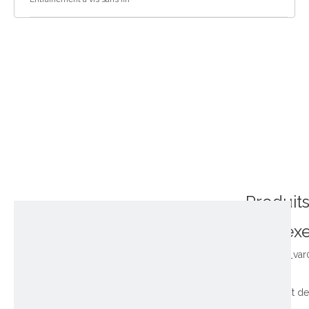
Produit
connex
~!phoenix_var
Roulement de 