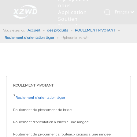
nous
Application
Français
Soutien
Қазақша
Nouvelles
Vous êtes ici:
Accueil
»
des produits
»
ROULEMENT PIVOTANT
românesc
»
Contactez
Roulement d'orientation léger
»
~!phoenix_var0!~
nous
Türk dili
Roulement pivotant
Profil de la société
Machines d'ingénierie
Installation de roulement
Anneaux de pivotement
Tiếng Việt
Slew Drive
L'histoire
Racloir à boue
Entretien du roulement
Entraînements de rotation
한국어
Capacité de production
Machine de remplissage
Section de roulement
Culture d'entreprise
日本語
Italiano
Équipements de test
Robot De Soudage
Fabrication
Nouvelles de l'industrie
Deutsch
ROULEMENT PIVOTANT
Contrôle de qualité
Canon à brouillard monté sur camion
Télécharger
Português
>
Roulement d'orientation léger
Certificat
Ligne d'assemblage automatique
Español
Roulement de pivotement de bride
Pусский
Robots de palettisation
العربية
Roulement d'orientation à billes à une rangée
English
Roulement de pivotement à rouleaux croisés à une rangée