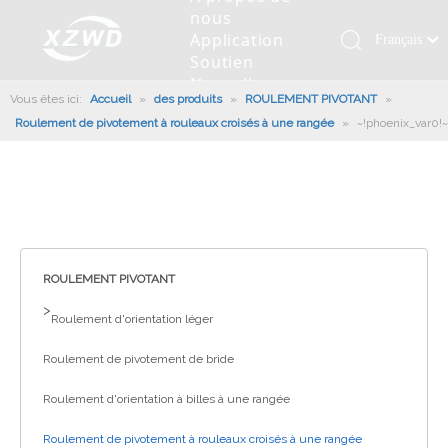
nous
Application
Français
Soutien
Қазақша
Nouvelles
Vous êtes ici:
Accueil
»
des produits
»
ROULEMENT PIVOTANT
românesc
»
Contactez
Roulement de pivotement à rouleaux croisés à une rangée
»
~!phoenix_var0!~
nous
Türk dili
Roulement pivotant
Profil de la société
Machines d'ingénierie
Installation de roulement
Anneaux de pivotement
Tiếng Việt
Slew Drive
L'histoire
Racloir à boue
Entretien du roulement
Entraînements de rotation
한국어
Capacité de production
Machine de remplissage
Section de roulement
Culture d'entreprise
日本語
Italiano
Équipements de test
Robot De Soudage
Fabrication
Nouvelles de l'industrie
Deutsch
ROULEMENT PIVOTANT
Contrôle de qualité
Canon à brouillard monté sur camion
Télécharger
Português
>
Roulement d'orientation léger
Certificat
Ligne d'assemblage automatique
Español
Roulement de pivotement de bride
Pусский
Robots de palettisation
العربية
Roulement d'orientation à billes à une rangée
English
Roulement de pivotement à rouleaux croisés à une rangée