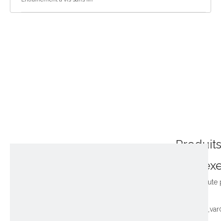
Produit
connex
~!phoenix_var