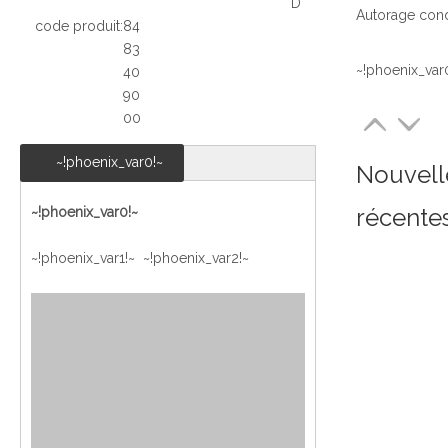
D
code produit:
84
83
~!phoenix_var
40
90
00
~!phoenix_var0!~
Nouvell
récente
~!phoenix_var0!~
~!phoenix_var1!~ ~!phoenix_var2!~