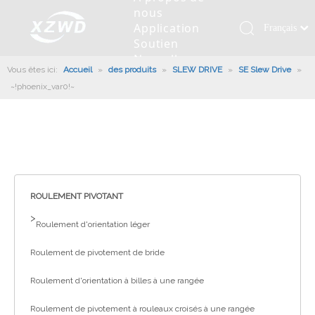
nous
Application
Français
Soutien
Қазақша
Nouvelles
Vous êtes ici:
Accueil
»
des produits
»
SLEW DRIVE
»
SE Slew Drive
românesc
»
Contactez
~!phoenix_var0!~
nous
Türk dili
Roulement pivotant
Profil de la société
Machines d'ingénierie
Installation de roulement
Anneaux de pivotement
Tiếng Việt
Slew Drive
L'histoire
Racloir à boue
Entretien du roulement
Entraînements de rotation
한국어
Capacité de production
Machine de remplissage
Section de roulement
Culture d'entreprise
日本語
Italiano
Équipements de test
Robot De Soudage
Fabrication
Nouvelles de l'industrie
Deutsch
ROULEMENT PIVOTANT
Contrôle de qualité
Canon à brouillard monté sur camion
Télécharger
Português
>
Roulement d'orientation léger
Certificat
Ligne d'assemblage automatique
Español
Roulement de pivotement de bride
Pусский
Robots de palettisation
العربية
Roulement d'orientation à billes à une rangée
English
Roulement de pivotement à rouleaux croisés à une rangée