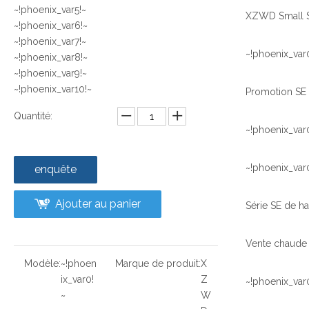
~!phoenix_var5!~
~!phoenix_var6!~
~!phoenix_var7!~
~!phoenix_var
~!phoenix_var8!~
~!phoenix_var9!~
~!phoenix_var10!~
Quantité:
~!phoenix_var
~!phoenix_var
enquête
Ajouter au panier
Modèle:
~!phoen
Marque de produit:
X
ix_var0!
Z
~!phoenix_var
~
W