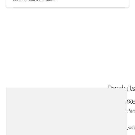
Produit
connex
~!phoenix_var