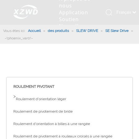
nous
Application
Français
Soutien
Қазақша
Nouvelles
Vous êtes ici:
Accueil
»
des produits
»
SLEW DRIVE
»
SE Slew Drive
românesc
»
Contactez
~!phoenix_var0!~
nous
Türk dili
Roulement pivotant
Profil de la société
Machines d'ingénierie
Installation de roulement
Anneaux de pivotement
Tiếng Việt
Slew Drive
L'histoire
Racloir à boue
Entretien du roulement
Entraînements de rotation
한국어
Capacité de production
Machine de remplissage
Section de roulement
Culture d'entreprise
日本語
Italiano
Équipements de test
Robot De Soudage
Fabrication
Nouvelles de l'industrie
Deutsch
ROULEMENT PIVOTANT
Contrôle de qualité
Canon à brouillard monté sur camion
Télécharger
Português
>
Roulement d'orientation léger
Certificat
Ligne d'assemblage automatique
Español
Roulement de pivotement de bride
Pусский
Robots de palettisation
العربية
Roulement d'orientation à billes à une rangée
English
Roulement de pivotement à rouleaux croisés à une rangée