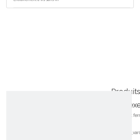
Produit
connex
~!phoenix_var