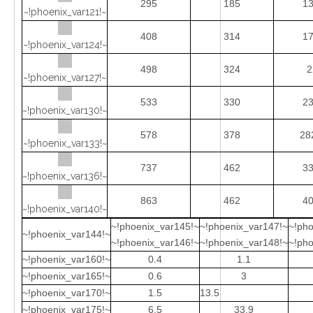
295
185
13
~!phoenix_var121!~
408
314
17
~!phoenix_var124!~
498
324
2
~!phoenix_var127!~
533
330
23
~!phoenix_var130!~
578
378
28
~!phoenix_var133!~
737
462
33
~!phoenix_var136!~
863
462
40
~!phoenix_var140!~
~!phoenix_var145!~
~!phoenix_var147!~
~!pho
~!phoenix_var144!~
~!phoenix_var146!~
~!phoenix_var148!~
~!pho
~!phoenix_var160!~
0.4
1.1
~!phoenix_var165!~
0.6
3
~!phoenix_var170!~
1.5
13.5
~!phoenix_var175!~
6.5
33.9