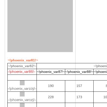
~!phoenix_var81!~
~!phoenix_var82!~
~!phoeni
~!phoenix_var86!~
~!phoenix_var87!~
~!phoenix_var88!~
~!phoeni
190
157
~!phoenix_var109!~
228
173
10
~!phoenix_var115!~